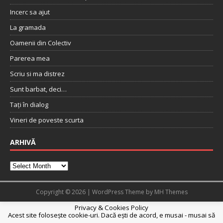
Incerc sa ajut
La gramada
Oamenii din Colectiv
Parerea mea
Scriu si ma distrez
Sunt barbat, deci…
Tați în dialog
Vineri de poveste scurta
ARHIVĂ
Copyright © 2026 | WordPress Theme by
MH Themes
Privacy & Cookies Policy
Acest site folosește cookie-uri. Dacă ești de acord, e musai - musai să