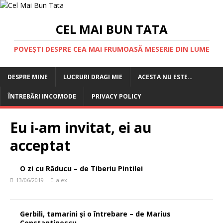
CEL MAI BUN TATA
POVEȘTI DESPRE CEA MAI FRUMOASĂ MESERIE DIN LUME
DESPRE MINE
LUCRURI DRAGI MIE
ACESTA NU ESTE…
ÎNTREBĂRI INCOMODE
PRIVACY POLICY
Eu i-am invitat, ei au
acceptat
O zi cu Răducu – de Tiberiu Pintilei
13/06/2019
alex
Gerbili, tamarini și o întrebare – de Marius
Constantinescu