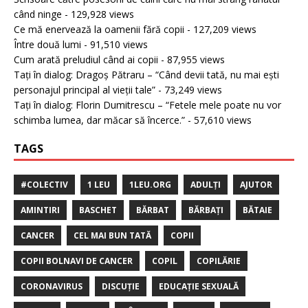
când ninge
- 129,928 views
Ce mă enervează la oamenii fără copii
- 127,209 views
Între două lumi
- 91,510 views
Cum arată preludiul când ai copii
- 87,955 views
Tați în dialog: Dragoș Pătraru – “Când devii tată, nu mai ești
personajul principal al vieții tale”
- 73,249 views
Tați în dialog: Florin Dumitrescu – “Fetele mele poate nu vor
schimba lumea, dar măcar să încerce.”
- 57,610 views
TAGS
#COLECTIV
1 LEU
1LEU.ORG
ADULȚI
AJUTOR
AMINTIRI
BASCHET
BĂRBAT
BĂRBAȚI
BĂTAIE
CANCER
CEL MAI BUN TATĂ
COPII
COPII BOLNAVI DE CANCER
COPIL
COPILĂRIE
CORONAVIRUS
DISCUȚIE
EDUCAȚIE SEXUALĂ