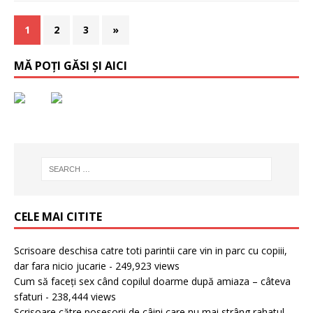
1
2
3
»
MĂ POȚI GĂSI ȘI AICI
CELE MAI CITITE
Scrisoare deschisa catre toti parintii care vin in parc cu copiii,
dar fara nicio jucarie
- 249,923 views
Cum să faceți sex când copilul doarme după amiaza – câteva
sfaturi
- 238,444 views
Scrisoare către posesorii de câini care nu mai strâng rahatul