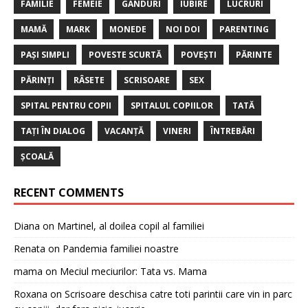
FAMILIE
FEMEIE
GÂNDURI
IUBIRE
LUCRURI
MAMĂ
MARK
MONEDE
NOI DOI
PARENTING
PAȘI SIMPLI
POVESTE SCURTĂ
POVEȘTI
PĂRINTE
PĂRINȚI
RÂSETE
SCRISOARE
SEX
SPITAL PENTRU COPII
SPITALUL COPIILOR
TATĂ
TAȚI ÎN DIALOG
VACANȚĂ
VINERI
ÎNTREBĂRI
ȘCOALĂ
RECENT COMMENTS
Diana
on
Martinel, al doilea copil al familiei
Renata
on
Pandemia familiei noastre
mama
on
Meciul meciurilor: Tata vs. Mama
Roxana
on
Scrisoare deschisa catre toti parintii care vin in parc