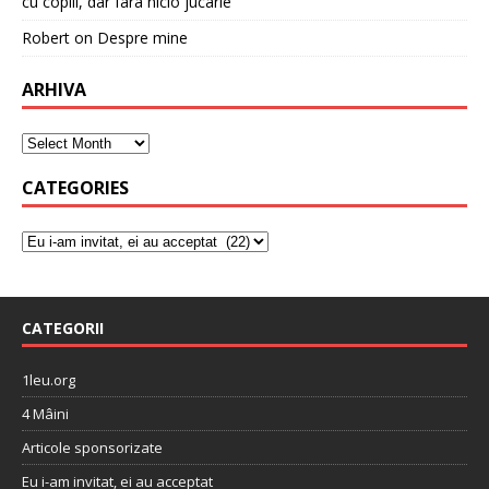
cu copiii, dar fara nicio jucarie
Robert
on
Despre mine
ARHIVA
CATEGORIES
CATEGORII
1leu.org
4 Mâini
Articole sponsorizate
Eu i-am invitat, ei au acceptat