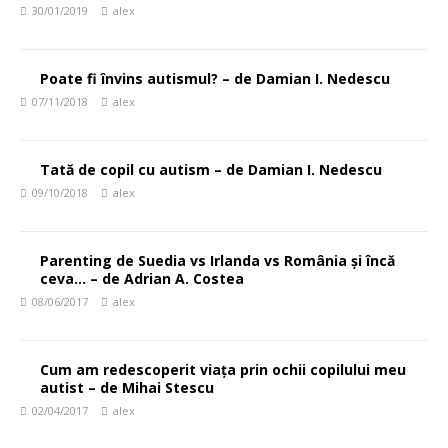
30/01/2019
alex
Poate fi învins autismul? – de Damian I. Nedescu
07/11/2018
alex
Tată de copil cu autism – de Damian I. Nedescu
09/10/2018
alex
Parenting de Suedia vs Irlanda vs România și încă
ceva… – de Adrian A. Costea
08/06/2017
alex
Cum am redescoperit viața prin ochii copilului meu
autist – de Mihai Stescu
02/04/2017
alex