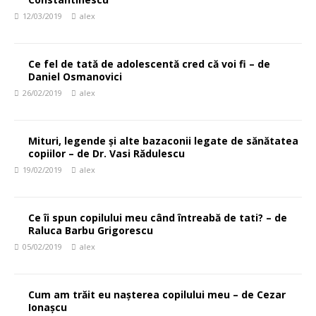
12/03/2019
alex
Ce fel de tată de adolescentă cred că voi fi – de
Daniel Osmanovici
26/02/2019
alex
Mituri, legende și alte bazaconii legate de sănătatea
copiilor – de Dr. Vasi Rădulescu
19/02/2019
alex
Ce îi spun copilului meu când întreabă de tati? – de
Raluca Barbu Grigorescu
05/02/2019
alex
Cum am trăit eu nașterea copilului meu – de Cezar
Ionașcu