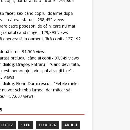
cu copiii, dar fara nicio jucarie
- 249,804
s
ă faceți sex când copilul doarme după
a – câteva sfaturi
- 238,432 views
oare către posesorii de câini care nu mai
g rahatul când ninge
- 129,893 views
 enervează la oamenii fără copii
- 127,192
s
 două lumi
- 91,506 views
rată preludiul când ai copii
- 87,949 views
în dialog: Dragoș Pătraru – “Când devii tată,
 ești personajul principal al vieții tale”
-
3 views
în dialog: Florin Dumitrescu – “Fetele mele
 nu vor schimba lumea, dar măcar să
ce.”
- 57,607 views
S
LECTIV
1 LEU
1LEU.ORG
ADULȚI