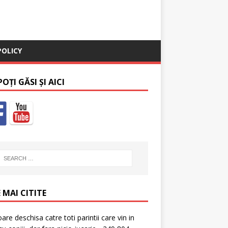
POLICY
OȚI GĂSI ȘI AICI
 MAI CITITE
oare deschisa catre toti parintii care vin in