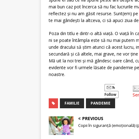
mai bun caz pot încerca să nu fac lucrurile m
reflectez și nu am găsit resurse. Sunt(em) pe
te mai gândești la altceva, ci să apuci ziua d
Poza din titlu e dintr-o altă viață. O viață în
ni se poate întâmpla este să nu mai putem mer
unde dracului să știm atunci câ acest lucru, im
secundară și că altele, mai grave, ne vor ține 
Mă uit la noi trei și mă gândesc oare când, 
evidente vor fi urmele lăsate de pandemie pe f
noastre.
Follow
Se
FAMILIE
PANDEMIE
PREVIOUS
Copii în siguranță (emoțională) (