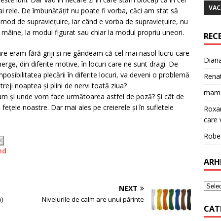
VAC
ai rele. De îmbunătățit nu poate fi vorba, căci am stat să
 mod de supraviețuire, iar când e vorba de supraviețuire, nu
e mâine, la modul figurat sau chiar la modul propriu uneori.
REC
 care eram fără griji și ne gândeam că cel mai nasol lucru care
Dian
ge, din diferite motive, în locuri care ne sunt dragi. De
posibilitatea plecării în diferite locuri, va deveni o problemă
Rena
treji noaptea și plini de nervi toată ziua?
mam
cum și unde vom face următoarea astfel de poză? Și cât de
ețele noastre. Dar mai ales pe creierele și în sufletele
Roxa
care v
Robe
nd
ARH
NEXT
p)
Nivelurile de calm are unui părinte
CAT