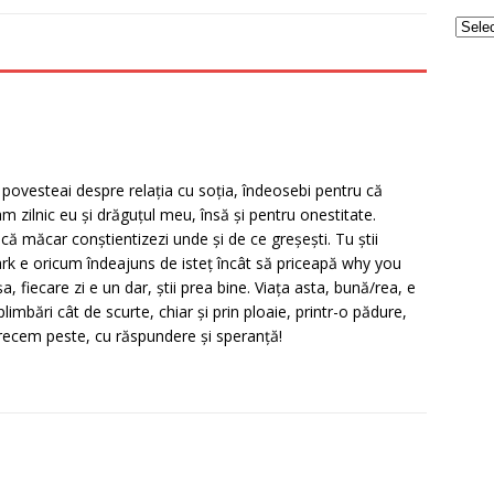
e povesteai despre relația cu soția, îndeosebi pentru că
 zilnic eu și drăguțul meu, însă și pentru onestitate.
dcă măcar conștientizezi unde și de ce greșești. Tu știi
 Mark e oricum îndeajuns de isteț încât să priceapă why you
 fiecare zi e un dar, știi prea bine. Viața asta, bună/rea, e
limbări cât de scurte, chiar și prin ploaie, printr-o pădure,
ă trecem peste, cu răspundere și speranță!