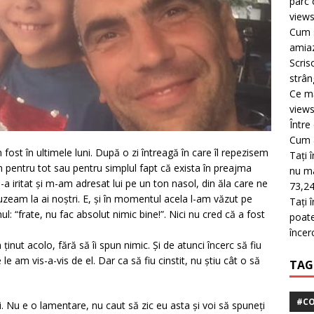
parc 
view
Cum s
amiaz
Scris
strân
Ce mă
view
Între
Cum a
fost în ultimele luni. După o zi întreagă în care îl repezisem
Tați 
m pentru tot sau pentru simplul fapt că exista în preajma
nu mai
 iritat și m-am adresat lui pe un ton nasol, din ăla care ne
73,24
uzeam la ai noștri. E, și în momentul acela l-am văzut pe
Tați 
: “frate, nu fac absolut nimic bine!”. Nici nu cred că a fost
poate
încer
ținut acolo, fără să îi spun nimic. Și de atunci încerc să fiu
le am vis-a-vis de el. Dar ca să fiu cinstit, nu știu cât o să
TAG
#CO
. Nu e o lamentare, nu caut să zic eu asta și voi să spuneți