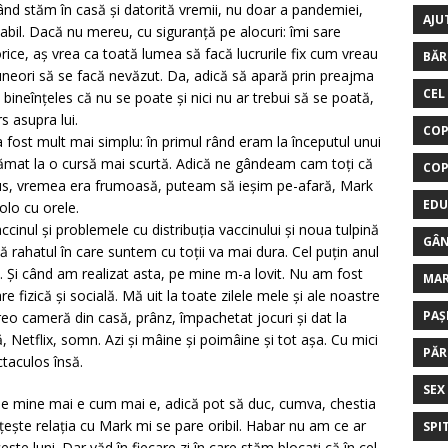
când stăm în casă și datorită vremii, nu doar a pandemiei,
AJU
abil. Dacă nu mereu, cu siguranță pe alocuri: îmi sare
ce, aș vrea ca toată lumea să facă lucrurile fix cum vreau
BĂR
neori să se facă nevăzut. Da, adică să apară prin preajma
CEL
ineînțeles că nu se poate și nici nu ar trebui să se poată,
s asupra lui.
COP
a fost mult mai simplu: în primul rând eram la începutul unui
ămat la o cursă mai scurtă. Adică ne gândeam cam toți că
COP
n plus, vremea era frumoasă, puteam să ieșim pe-afară, Mark
EDU
olo cu orele.
accinul și problemele cu distribuția vaccinului și noua tulpină
GÂN
 că rahatul în care suntem cu toții va mai dura. Cel puțin anul
. Și când am realizat asta, pe mine m-a lovit. Nu am fost
MA
e fizică și socială. Mă uit la toate zilele mele și ale noastre
PAȘ
reo cameră din casă, prânz, împachetat jocuri și dat la
 Netflix, somn. Azi și mâine și poimâine și tot așa. Cu mici
PĂR
ctaculos însă.
SEX
pe mine mai e cum mai e, adică pot să duc, cumva, chestia
țește relația cu Mark mi se pare oribil. Habar nu am ce ar
SPI
te luni. Dar văd în fiecare zi în care stăm blocați că în cel