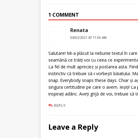
1 COMMENT
Renata
04/02/2021 AT 11:05 AM
Salutare! Mi-a plăcut la nebunie textul în car
seamănă ce trăiți voi cu ceea ce experimentam
La fel de mult apreciez și postarea asta. Fiin
instinctiv că trebuie să-i vorbești băiatului.
snap. Everybody snaps these days. Chiar și așa,
singura certitudine pe care o avem. Ieșiți! La p
inspirați adânc. Aveți grijă de voi, trebuie s
REPLY
Leave a Reply