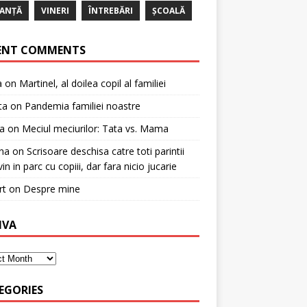
ANȚĂ
VINERI
ÎNTREBĂRI
ȘCOALĂ
ENT COMMENTS
a
on
Martinel, al doilea copil al familiei
ta
on
Pandemia familiei noastre
a
on
Meciul meciurilor: Tata vs. Mama
na
on
Scrisoare deschisa catre toti parintii
in in parc cu copiii, dar fara nicio jucarie
rt
on
Despre mine
IVA
EGORIES