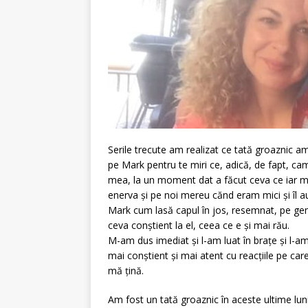
Serile trecute am realizat ce tată groaznic am 
pe Mark pentru te miri ce, adică, de fapt, ca
mea, la un moment dat a făcut ceva ce iar m-a
enerva și pe noi mereu cănd eram mici și îl a
Mark cum lasă capul în jos, resemnat, pe genul
ceva conștient la el, ceea ce e și mai rău.
M-am dus imediat și l-am luat în brațe și l-am 
mai conștient și mai atent cu reacțiile pe care 
mă țină.
Am fost un tată groaznic în aceste ultime luni