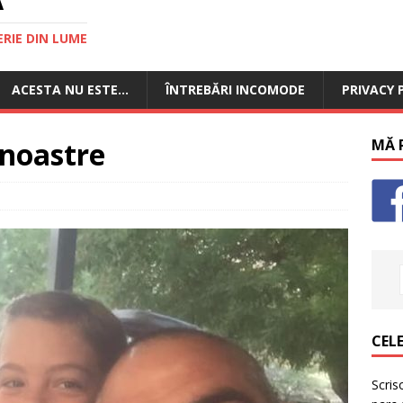
RIE DIN LUME
ACESTA NU ESTE…
ÎNTREBĂRI INCOMODE
PRIVACY 
 noastre
MĂ P
CELE
Scris