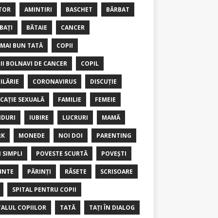
TOR
AMINTIRI
BASCHET
BĂRBAT
BAȚI
BĂTAIE
CANCER
 MAI BUN TATĂ
COPII
II BOLNAVI DE CANCER
COPIL
ILĂRIE
CORONAVIRUS
DISCUȚIE
CAȚIE SEXUALĂ
FAMILIE
FEMEIE
DURI
IUBIRE
LUCRURI
MAMĂ
RK
MONEDE
NOI DOI
PARENTING
I SIMPLI
POVESTE SCURTĂ
POVEȘTI
INTE
PĂRINȚI
RÂSETE
SCRISOARE
SPITAL PENTRU COPII
TALUL COPIILOR
TATĂ
TAȚI ÎN DIALOG