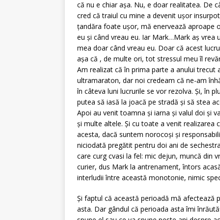
că nu e chiar așa. Nu, e doar realitatea. De 
cred că traiul cu mine a devenit ușor insurpot
țandăra foate ușor, mă enervează aproape ori
eu și când vreau eu. Iar Mark…Mark aș vrea u
mea doar când vreau eu. Doar că acest lucru b
așa că , de multe ori, tot stressul meu îl revăr
Am realizat că în prima parte a anului trecut 
ultramaraton, dar noi credeam că ne-am înh
în câteva luni lucrurile se vor rezolva. Și, î
putea să iasă la joacă pe stradă și să stea ac
Apoi au venit toamna și iarna și valul doi și v
și multe altele. Și cu toate a venit realizarea
acesta, dacă suntem norocoși și responsabili
niciodată pregătit pentru doi ani de sechestrar
care curg cvasi la fel: mic dejun, muncă din v
curier, dus Mark la antrenament, întors acasă,
interludii între această monotonie, nimic spe
Și faptul că această perioadă mă afectează 
asta. Dar gândul că perioada asta îmi înrăută
spune el sau ce va spune peste ani despre aces