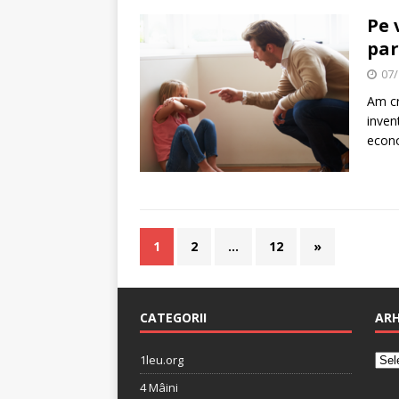
Pe 
par
07/
Am cr
inven
econ
1
2
…
12
»
CATEGORII
ARH
1leu.org
4 Mâini