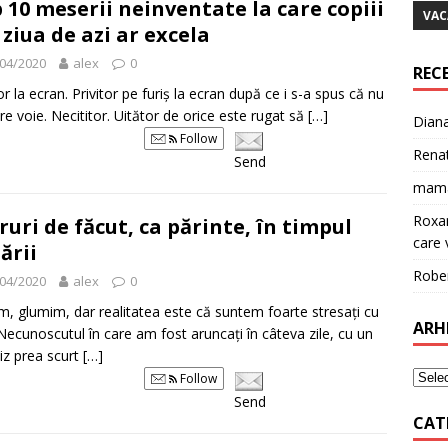
 10 meserii neinventate la care copiii
VAC
 ziua de azi ar excela
04/2020
alex
0
REC
or la ecran. Privitor pe furiș la ecran după ce i s-a spus că nu
re voie. Necititor. Uitător de orice este rugat să
[…]
Dian
Follow
Rena
Send
mam
Roxa
ruri de făcut, ca părinte, în timpul
care v
lării
Robe
04/2020
alex
0
, glumim, dar realitatea este că suntem foarte stresați cu
ARH
. Necunoscutul în care am fost aruncați în câteva zile, cu un
iz prea scurt
[…]
Follow
Send
CAT