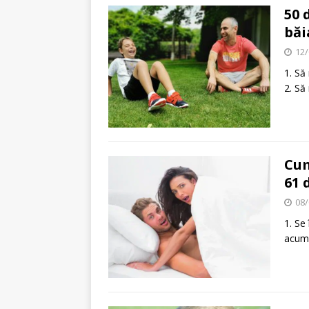
50 
băi
12/
1. Să
2. Să
Cum
61 
08/
1. Se
acum,