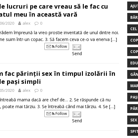
de lucruri pe care vreau să le fac cu
AJU
atul meu în această vară
BĂR
06/2020
alex
0
CEL
 râdem împreună la vreo prostie inventată de unul dintre noi.
 ne suim într-un copac. 3. Să facem ceva ce-o va enerva
[…]
COP
Follow
COP
Send
EDU
 fac părinții sex în timpul izolării în
GÂN
de pași simpli
MA
05/2020
alex
0
PAȘ
 întreabă mama dacă are chef de… 2. Se răspunde că nu
 poate mai tărziu. 3. Se întreabă când mai târziu. 4. Se
[…]
PĂR
Follow
SEX
Send
SPI