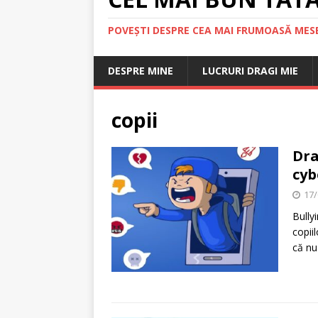
POVEȘTI DESPRE CEA MAI FRUMOASĂ MESE
DESPRE MINE
LUCRURI DRAGI MIE
copii
Dra
cyb
17/
Bully
copii
că n