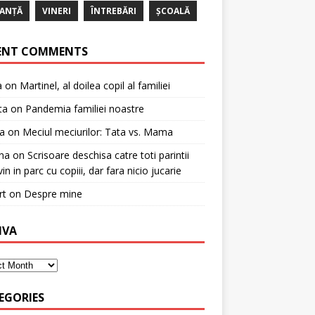
ANȚĂ
VINERI
ÎNTREBĂRI
ȘCOALĂ
ENT COMMENTS
a
on
Martinel, al doilea copil al familiei
ta
on
Pandemia familiei noastre
a
on
Meciul meciurilor: Tata vs. Mama
na
on
Scrisoare deschisa catre toti parintii
in in parc cu copiii, dar fara nicio jucarie
rt
on
Despre mine
IVA
EGORIES