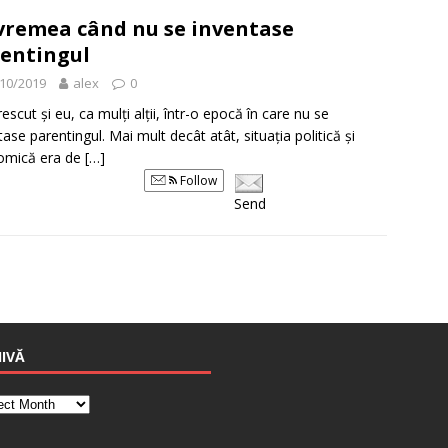
vremea când nu se inventase
entingul
10/2019
alex
0
escut și eu, ca mulți alții, într-o epocă în care nu se
tase parentingul. Mai mult decât atât, situația politică și
omică era de
[…]
Follow
Send
IVĂ