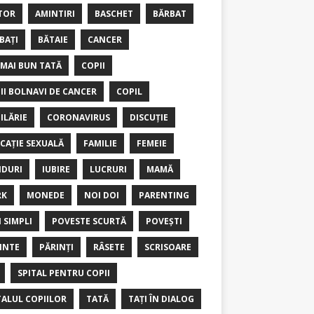
TOR
AMINTIRI
BASCHET
BĂRBAT
BAȚI
BĂTAIE
CANCER
 MAI BUN TATĂ
COPII
II BOLNAVI DE CANCER
COPIL
ILĂRIE
CORONAVIRUS
DISCUȚIE
CAȚIE SEXUALĂ
FAMILIE
FEMEIE
DURI
IUBIRE
LUCRURI
MAMĂ
RK
MONEDE
NOI DOI
PARENTING
I SIMPLI
POVESTE SCURTĂ
POVEȘTI
INTE
PĂRINȚI
RÂSETE
SCRISOARE
SPITAL PENTRU COPII
TALUL COPIILOR
TATĂ
TAȚI ÎN DIALOG