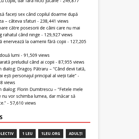
cu copiii, dar fara nicio jucarie
- 249,877
s
ă faceți sex când copilul doarme după
a – câteva sfaturi
- 238,441 views
oare către posesorii de câini care nu mai
g rahatul când ninge
- 129,927 views
 enervează la oamenii fără copii
- 127,205
s
 două lumi
- 91,509 views
rată preludiul când ai copii
- 87,955 views
în dialog: Dragoș Pătraru – “Când devii tată,
 ești personajul principal al vieții tale”
-
8 views
în dialog: Florin Dumitrescu – “Fetele mele
 nu vor schimba lumea, dar măcar să
ce.”
- 57,610 views
S
LECTIV
1 LEU
1LEU.ORG
ADULȚI