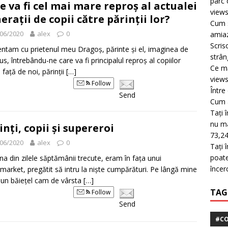
parc 
e va fi cel mai mare reproș al actualei
view
erații de copii către părinții lor?
Cum s
06/2020
alex
0
amiaz
Scris
tam cu prietenul meu Dragoș, părinte și el, imaginea de
strân
us, întrebându-ne care va fi principalul reproș al copiilor
Ce mă
 față de noi, părinții
[…]
view
Follow
Între
Send
Cum a
Tați 
nu mai
inți, copii și supereroi
73,24
06/2020
alex
0
Tați 
poate
una din zilele săptămânii trecute, eram în fața unui
încer
market, pregătit să intru la niște cumpărături. Pe lângă mine
 un băiețel cam de vârsta
[…]
TAG
Follow
Send
#CO