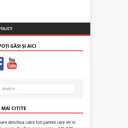
POLICY
OȚI GĂSI ȘI AICI
 MAI CITITE
oare deschisa catre toti parintii care vin in