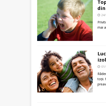
Top
din
24/
Privit
mai a
Luc
izo
01/
Râdem
toții
preav