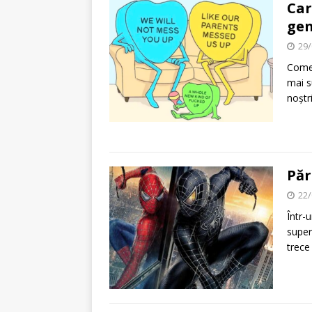
Car
gen
29/
Comen
mai s
noștri
Păr
22/
Într-
super
trece