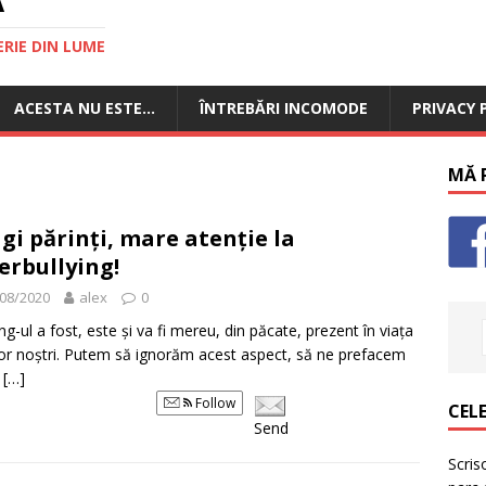
RIE DIN LUME
ACESTA NU ESTE…
ÎNTREBĂRI INCOMODE
PRIVACY 
MĂ P
gi părinți, mare atenție la
erbullying!
08/2020
alex
0
ing-ul a fost, este și va fi mereu, din păcate, prezent în viața
lor noștri. Putem să ignorăm acest aspect, să ne prefacem
u
[…]
Follow
CELE
Send
Scris