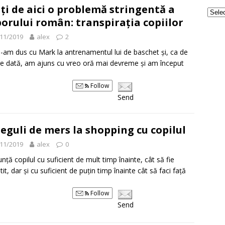
ți de aici o problemă stringentă a
orului român: transpirația copiilor
11/2019
alex
2
m-am dus cu Mark la antrenamentul lui de baschet și, ca de
re dată, am ajuns cu vreo oră mai devreme și am început
Follow
Send
reguli de mers la shopping cu copilul
11/2019
alex
0
unță copilul cu suficient de mult timp înainte, cât să fie
it, dar și cu suficient de puțin timp înainte cât să faci față
Follow
Send