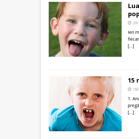
Lua
pop
20/
Ieri 
fieca
[…]
15 
18/
1. An
pregăt
[…]