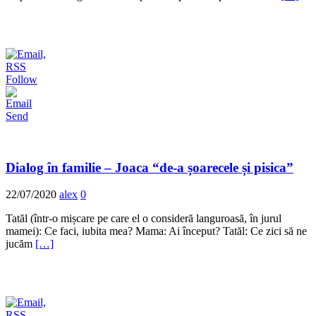
Follow
Send
Dialog în familie – Joaca “de-a șoarecele și pisica”
22/07/2020
alex
0
Tatăl (într-o mișcare pe care el o consideră languroasă, în jurul
mamei): Ce faci, iubita mea? Mama: Ai început? Tatăl: Ce zici să ne
jucăm
[…]