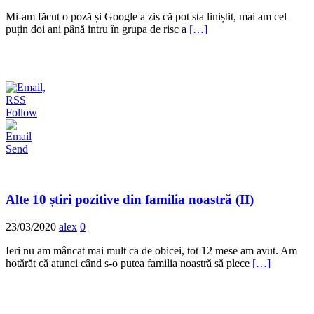
Mi-am făcut o poză și Google a zis că pot sta liniștit, mai am cel
puțin doi ani până intru în grupa de risc a
[…]
Follow
Send
Alte 10 știri pozitive din familia noastră (II)
23/03/2020
alex
0
Ieri nu am mâncat mai mult ca de obicei, tot 12 mese am avut. Am
hotărăt că atunci când s-o putea familia noastră să plece
[…]