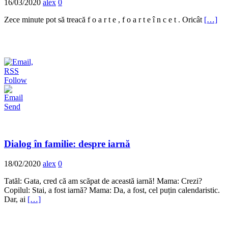
16/03/2020
alex
0
Zece minute pot să treacă f o a r t e , f o a r t e î n c e t . Oricât
[…]
Follow
Send
Dialog în familie: despre iarnă
18/02/2020
alex
0
Tatăl: Gata, cred că am scăpat de această iarnă! Mama: Crezi?
Copilul: Stai, a fost iarnă? Mama: Da, a fost, cel puțin calendaristic.
Dar, ai
[…]