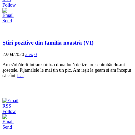
Follow
Send
Știri pozitive din familia noastră (VI)
22/04/2020
alex
0
Am sărbătorit intrarea într-a doua lună de izolare schimbându-mi
șosetele. Pijamalele le mai țin un pic. Am ieșit la geam și am început
să cânt
[…]
Follow
Send