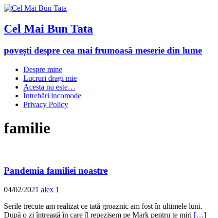
Cel Mai Bun Tata
povești despre cea mai frumoasă meserie din lume
Despre mine
Lucruri dragi mie
Acesta nu este…
Întrebări incomode
Privacy Policy
familie
Pandemia familiei noastre
04/02/2021
alex
1
Serile trecute am realizat ce tată groaznic am fost în ultimele luni.
După o zi întreagă în care îl repezisem pe Mark pentru te miri
[…]