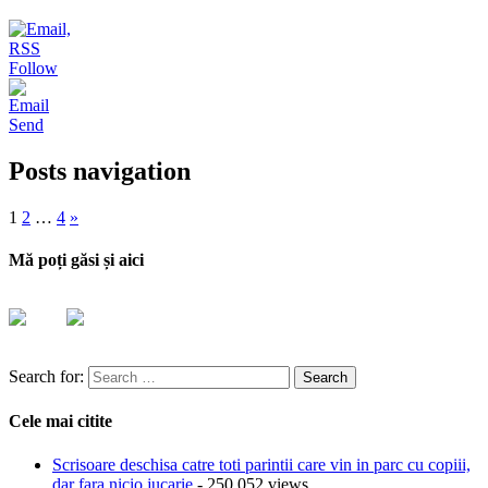
Follow
Send
Posts navigation
1
2
…
4
»
Mă poți găsi și aici
Search for:
Cele mai citite
Scrisoare deschisa catre toti parintii care vin in parc cu copiii,
dar fara nicio jucarie
- 250,052 views