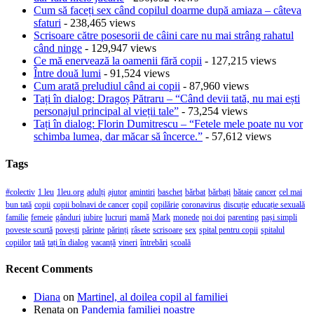
Cum să faceți sex când copilul doarme după amiaza – câteva
sfaturi
- 238,465 views
Scrisoare către posesorii de câini care nu mai strâng rahatul
când ninge
- 129,947 views
Ce mă enervează la oamenii fără copii
- 127,215 views
Între două lumi
- 91,524 views
Cum arată preludiul când ai copii
- 87,960 views
Tați în dialog: Dragoș Pătraru – “Când devii tată, nu mai ești
personajul principal al vieții tale”
- 73,254 views
Tați în dialog: Florin Dumitrescu – “Fetele mele poate nu vor
schimba lumea, dar măcar să încerce.”
- 57,612 views
Tags
#colectiv
1 leu
1leu.org
adulți
ajutor
amintiri
baschet
bărbat
bărbați
bătaie
cancer
cel mai
bun tată
copii
copii bolnavi de cancer
copil
copilărie
coronavirus
discuție
educație sexuală
familie
femeie
gânduri
iubire
lucruri
mamă
Mark
monede
noi doi
parenting
pași simpli
poveste scurtă
povești
părinte
părinți
râsete
scrisoare
sex
spital pentru copii
spitalul
copiilor
tată
tați în dialog
vacanță
vineri
întrebări
școală
Recent Comments
Diana
on
Martinel, al doilea copil al familiei
Renata
on
Pandemia familiei noastre