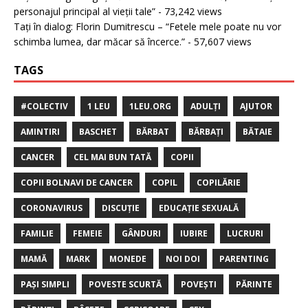
personajul principal al vieții tale”
- 73,242 views
Tați în dialog: Florin Dumitrescu – “Fetele mele poate nu vor
schimba lumea, dar măcar să încerce.”
- 57,607 views
TAGS
#COLECTIV
1 LEU
1LEU.ORG
ADULȚI
AJUTOR
AMINTIRI
BASCHET
BĂRBAT
BĂRBAȚI
BĂTAIE
CANCER
CEL MAI BUN TATĂ
COPII
COPII BOLNAVI DE CANCER
COPIL
COPILĂRIE
CORONAVIRUS
DISCUȚIE
EDUCAȚIE SEXUALĂ
FAMILIE
FEMEIE
GÂNDURI
IUBIRE
LUCRURI
MAMĂ
MARK
MONEDE
NOI DOI
PARENTING
PAȘI SIMPLI
POVESTE SCURTĂ
POVEȘTI
PĂRINTE