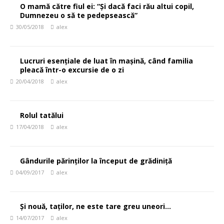
O mamă către fiul ei: “Și dacă faci rău altui copil,
Dumnezeu o să te pedepsească”
30/05/2018
alex
Lucruri esențiale de luat în mașină, când familia
pleacă într-o excursie de o zi
20/04/2018
alex
Rolul tatălui
17/04/2018
alex
Gândurile părinților la început de grădiniță
04/09/2017
alex
Și nouă, taților, ne este tare greu uneori…
14/07/2017
alex