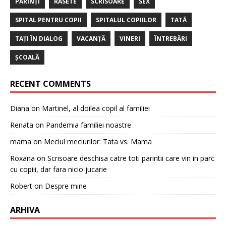
PĂRINȚI
RÂSETE
SCRISOARE
SEX
SPITAL PENTRU COPII
SPITALUL COPIILOR
TATĂ
TAȚI ÎN DIALOG
VACANȚĂ
VINERI
ÎNTREBĂRI
ȘCOALĂ
RECENT COMMENTS
Diana
on
Martinel, al doilea copil al familiei
Renata
on
Pandemia familiei noastre
mama
on
Meciul meciurilor: Tata vs. Mama
Roxana
on
Scrisoare deschisa catre toti parintii care vin in parc
cu copiii, dar fara nicio jucarie
Robert
on
Despre mine
ARHIVA