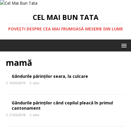
CEL MAI BUN TATA
POVEȘTI DESPRE CEA MAI FRUMOASĂ MESERIE DIN LUME
mamă
Gândurile părinților seara, la culcare
10/05/2019
alex
Gândurile părinților când copilul pleacă în primul
cantonament
21/06/2018
alex