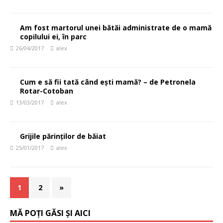
Am fost martorul unei bătăi administrate de o mamă
copilului ei, în parc
26/04/2017
alex
Cum e să fii tată când ești mamă? – de Petronela
Rotar-Cotoban
13/03/2017
alex
Grijile părinților de băiat
25/01/2017
alex
1
2
»
MĂ POȚI GĂSI ȘI AICI