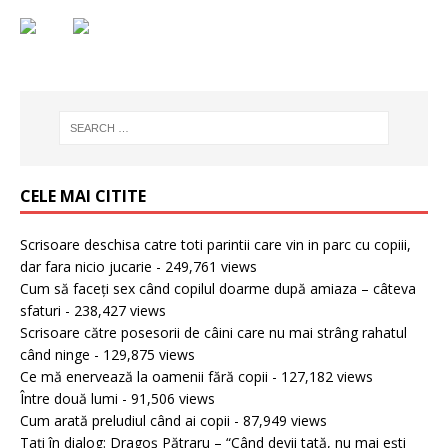
CELE MAI CITITE
Scrisoare deschisa catre toti parintii care vin in parc cu copiii,
dar fara nicio jucarie
- 249,761 views
Cum să faceți sex când copilul doarme după amiaza – câteva
sfaturi
- 238,427 views
Scrisoare către posesorii de câini care nu mai strâng rahatul
când ninge
- 129,875 views
Ce mă enervează la oamenii fără copii
- 127,182 views
Între două lumi
- 91,506 views
Cum arată preludiul când ai copii
- 87,949 views
Tați în dialog: Dragoș Pătraru – “Când devii tată, nu mai ești