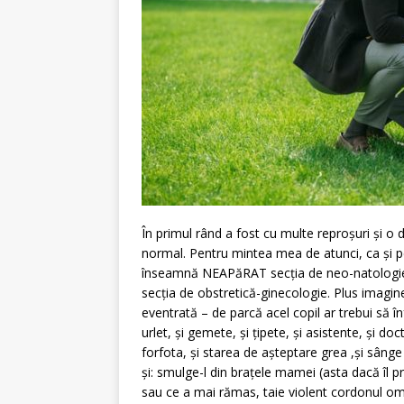
În primul rând a fost cu multe reproșuri și o
normal. Pentru mintea mea de atunci, ca și p
înseamnă NEAPăRAT secția de neo-natologie a
secția de obstretică-ginecologie. Plus imagine
eventrată – de parcă acel copil ar trebui să înf
urlet, și gemete, și țipete, și asistente, și do
forfota, și starea de așteptare grea ,și sânge ș
și: smulge-l din brațele mamei (asta dacă îl p
sau ce a mai rămas, taie violent cordonul ombi