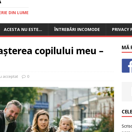
RIE DIN LUME
ACESTA NU ESTE…
ÎNTREBĂRI INCOMODE
PRIVACY 
șterea copilului meu –
MĂ P
au acceptat
0
CELE
Scris