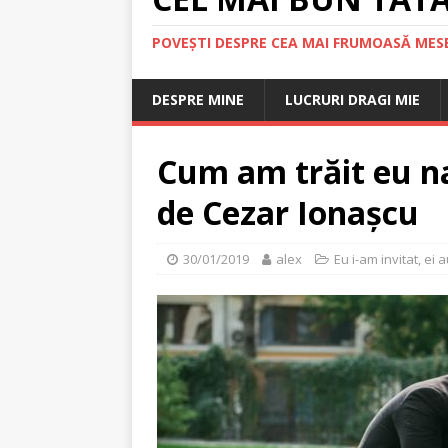
POVEȘTI DESPRE CEA MAI FRUMOASĂ MESE
DESPRE MINE
LUCRURI DRAGI MIE
Cum am trăit eu na
de Cezar Ionașcu
30/01/2019
alex
Eu i-am invitat, ei 