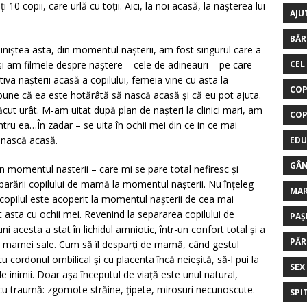
ți 10 copii, care urlă cu toții. Aici, la noi acasă, la nașterea lui
AJU
BĂR
e liniștea asta, din momentul nașterii, am fost singurul care a
i am filmele despre naștere = cele de adineauri – pe care
CEL
tiva nașterii acasă a copilului, femeia vine cu asta la
COP
 bune că ea este hotărâtă să nască acasă și că eu pot ajuta.
ăcut urât. M-am uitat după plan de nașteri la clinici mari, am
COP
entru ea…În zadar – se uita în ochii mei din ce in ce mai
ă nască acasă.
EDU
GÂN
n momentul nasterii – care mi se pare total nefiresc și
separării copilului de mamă la momentul nașterii. Nu înțeleg
MA
 copilul este acoperit la momentul nașterii de cea mai
asta cu ochii mei. Revenind la separarea copilului de
PAȘ
esta a stat în lichidul amniotic, într-un confort total și a
PĂR
ii mamei sale. Cum să îl desparți de mamă, când gestul
u cordonul ombilical și cu placenta încă neieșită, să-l pui la
SEX
 inimii. Doar așa începutul de viață este unul natural,
epe cu traumă: zgomote străine, țipete, mirosuri necunoscute.
SPI