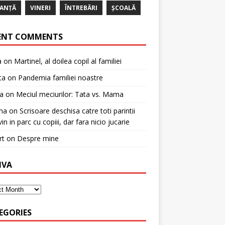
ANȚĂ
VINERI
ÎNTREBĂRI
ȘCOALĂ
ENT COMMENTS
a
on
Martinel, al doilea copil al familiei
ta
on
Pandemia familiei noastre
a
on
Meciul meciurilor: Tata vs. Mama
na
on
Scrisoare deschisa catre toti parintii
in in parc cu copiii, dar fara nicio jucarie
rt
on
Despre mine
IVA
EGORIES