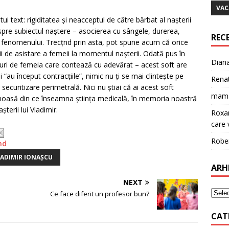
VAC
tui text: rigiditatea și neacceptul de către bărbat al nașterii
spre subiectul naștere – asocierea cu sângele, durerea,
REC
a fenomenului. Trecțnd prin asta, pot spune acum că orice
rii de asistare a femeii la momentul nașterii. Odată pus în
Dian
lături de femeia care contează cu adevărat – acest soft are
u început contracțiile”, nimic nu ți se mai clintește pe
Rena
securitizare perimetrală. Nici nu știai că ai acest soft
mam
cinoasă din ce înseamna știința medicală, în memoria noastră
terii lui Vladimir.
Roxa
care v
Robe
nd
ADIMIR IONAȘCU
ARH
NEXT
Ce face diferit un profesor bun?
CAT