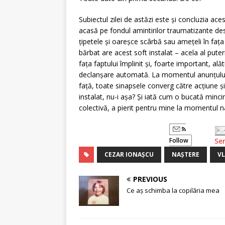
Subiectul zilei de astăzi este și concluzia aces
acasă pe fondul amintirilor traumatizante de
țipetele și oareșce scârbă sau amețeli în faț
bărbat are acest soft instalat – acela al pute
fața faptului împlinit și, foarte important, a
declanșare automată. La momentul anunțului “a
față, toate sinapsele converg către acțiune și 
instalat, nu-i așa? Și iată cum o bucată min
colectivă, a pierit pentru mine la momentul naș
Follow
Se
CEZAR IONAȘCU
NAȘTERE
VL
PREVIOUS
Ce aș schimba la copilăria mea