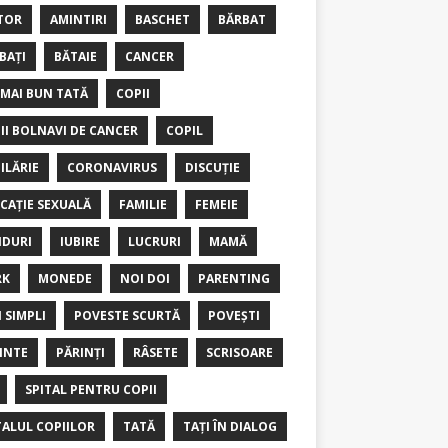
TOR
AMINTIRI
BASCHET
BĂRBAT
BAȚI
BĂTAIE
CANCER
 MAI BUN TATĂ
COPII
II BOLNAVI DE CANCER
COPIL
ILĂRIE
CORONAVIRUS
DISCUȚIE
CAȚIE SEXUALĂ
FAMILIE
FEMEIE
DURI
IUBIRE
LUCRURI
MAMĂ
RK
MONEDE
NOI DOI
PARENTING
I SIMPLI
POVESTE SCURTĂ
POVEȘTI
INTE
PĂRINȚI
RÂSETE
SCRISOARE
SPITAL PENTRU COPII
TALUL COPIILOR
TATĂ
TAȚI ÎN DIALOG