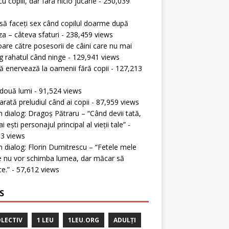
cu copiii, dar fara nicio jucarie
- 250,039
s
ă faceți sex când copilul doarme după
a – câteva sfaturi
- 238,459 views
oare către posesorii de câini care nu mai
g rahatul când ninge
- 129,941 views
 enervează la oamenii fără copii
- 127,213
s
 două lumi
- 91,524 views
rată preludiul când ai copii
- 87,959 views
în dialog: Dragoș Pătraru – “Când devii tată,
 ești personajul principal al vieții tale”
-
3 views
în dialog: Florin Dumitrescu – “Fetele mele
 nu vor schimba lumea, dar măcar să
ce.”
- 57,612 views
S
LECTIV
1 LEU
1LEU.ORG
ADULȚI