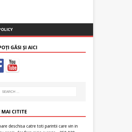
POLICY
OȚI GĂSI ȘI AICI
 MAI CITITE
oare deschisa catre toti parintii care vin in