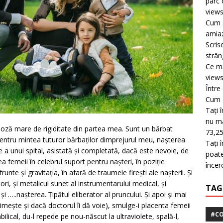
parc 
view
Cum s
amiaz
Scris
strân
Ce mă
view
Între
Cum a
Tați 
nu mai
 doză mare de rigiditate din partea mea. Sunt un bărbat
73,25
entru mintea tuturor bărbaților dimprejurul meu, nașterea
Tați 
 unui spital, asistată și completată, dacă este nevoie, de
poate
a femeii în celebrul suport pentru nașteri, în poziție
încer
runte și gravitația, în afară de traumele firești ale nașterii. Și
ctori, și metalicul sunet al instrumentarului medical, și
TAG
i …..nașterea. Țipătul eliberator al pruncului. Și apoi și mai
rimește și dacă doctorul îi dă voie), smulge-i placenta femeii
#CO
lical, du-l repede pe nou-născut la ultraviolete, spală-l,