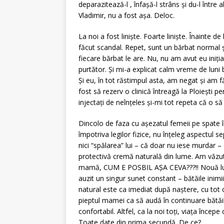
deparazitează-l , înfașă-l strâns și du-l între al
Vladimir, nu a fost așa. Deloc.
La noi a fost liniște. Foarte liniște. Înainte d
făcut scandal. Repet, sunt un bărbat normal ș
fiecare bărbat le are. Nu, nu am avut eu iniția
purtător. Și mi-a explicat calm vreme de luni
Și eu, în tot răstimpul asta, am negat și am f
fost să rezerv o clinică întreagă la Ploiești p
injectați de neînțeles și-mi tot repeta că o s
Dincolo de faza cu așezatul femeii pe spate î
împotriva legilor fizice, nu înțeleg aspectul 
nici “spălarea” lui – că doar nu iese murdar –
protectivă cremă naturală din lume. Am văzut 
mamă, CUM E POSBIL AȘA CEVA???!! Nouă luni ac
auzit un singur sunet constant – bătăile inim
natural este ca imediat după naștere, cu tot c
pieptul mamei ca să audă în continuare bătăile
confortabil. Altfel, ca la noi toți, viața înc
Toate date din prima secundă. De ce?