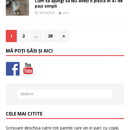
Cum să ajungi să NU aveți o pisică în 47 de
pași simpli
18/06/2020
alex
1
2
…
28
»
MĂ POȚI GĂSI ȘI AICI
CELE MAI CITITE
Scrisoare deschisa catre toti parintii care vin in parc cu copiii,