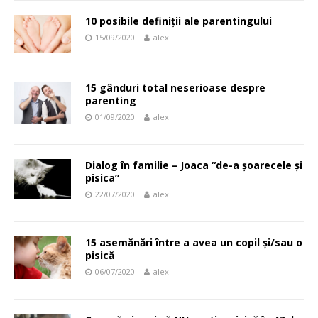
10 posibile definiții ale parentingului
15/09/2020
alex
15 gânduri total neserioase despre
parenting
01/09/2020
alex
Dialog în familie – Joaca “de-a șoarecele și
pisica”
22/07/2020
alex
15 asemănări între a avea un copil și/sau o
pisică
06/07/2020
alex