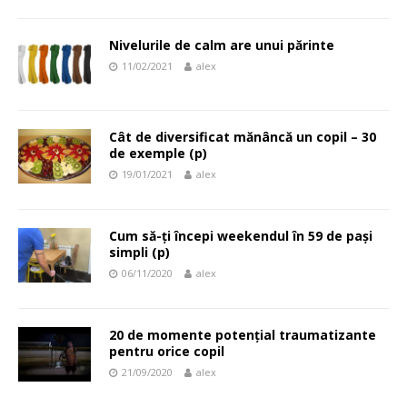
Nivelurile de calm are unui părinte
11/02/2021
alex
Cât de diversificat mănâncă un copil – 30
de exemple (p)
19/01/2021
alex
Cum să-ți începi weekendul în 59 de pași
simpli (p)
06/11/2020
alex
20 de momente potențial traumatizante
pentru orice copil
21/09/2020
alex