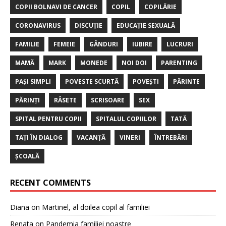
COPII BOLNAVI DE CANCER
COPIL
COPILĂRIE
CORONAVIRUS
DISCUȚIE
EDUCAȚIE SEXUALĂ
FAMILIE
FEMEIE
GÂNDURI
IUBIRE
LUCRURI
MAMĂ
MARK
MONEDE
NOI DOI
PARENTING
PAȘI SIMPLI
POVESTE SCURTĂ
POVEȘTI
PĂRINTE
PĂRINȚI
RÂSETE
SCRISOARE
SEX
SPITAL PENTRU COPII
SPITALUL COPIILOR
TATĂ
TAȚI ÎN DIALOG
VACANȚĂ
VINERI
ÎNTREBĂRI
ȘCOALĂ
RECENT COMMENTS
Diana
on
Martinel, al doilea copil al familiei
Renata
on
Pandemia familiei noastre