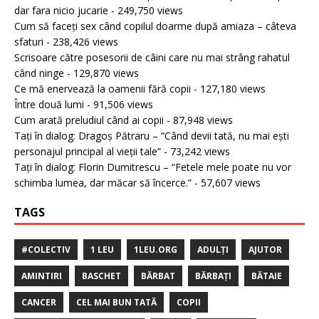
dar fara nicio jucarie
- 249,750 views
Cum să faceți sex când copilul doarme după amiaza – câteva
sfaturi
- 238,426 views
Scrisoare către posesorii de câini care nu mai strâng rahatul
când ninge
- 129,870 views
Ce mă enervează la oamenii fără copii
- 127,180 views
Între două lumi
- 91,506 views
Cum arată preludiul când ai copii
- 87,948 views
Tați în dialog: Dragoș Pătraru – “Când devii tată, nu mai ești
personajul principal al vieții tale”
- 73,242 views
Tați în dialog: Florin Dumitrescu – “Fetele mele poate nu vor
schimba lumea, dar măcar să încerce.”
- 57,607 views
TAGS
#COLECTIV
1 LEU
1LEU.ORG
ADULȚI
AJUTOR
AMINTIRI
BASCHET
BĂRBAT
BĂRBAȚI
BĂTAIE
CANCER
CEL MAI BUN TATĂ
COPII