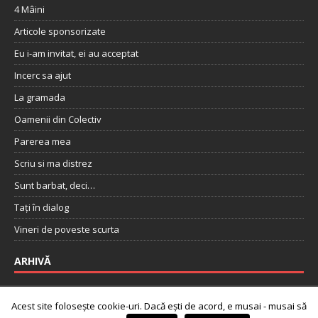
4 Mâini
Articole sponsorizate
Eu i-am invitat, ei au acceptat
Incerc sa ajut
La gramada
Oamenii din Colectiv
Parerea mea
Scriu si ma distrez
Sunt barbat, deci…
Tați în dialog
Vineri de poveste scurta
ARHIVĂ
Acest site folosește cookie-uri. Dacă ești de acord, e musai - musai să