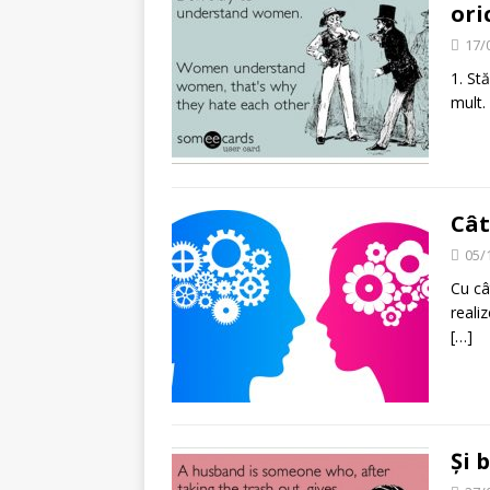
ori
17/
1. St
mult.
Cât
05/
Cu câ
reali
[…]
Și 