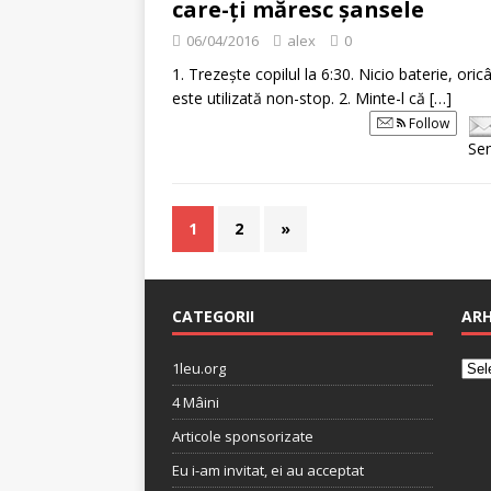
care-ți măresc șansele
06/04/2016
alex
0
1. Trezește copilul la 6:30. Nicio baterie, o
este utilizată non-stop. 2. Minte-l că
[…]
Follow
Se
1
2
»
CATEGORII
ARH
1leu.org
4 Mâini
Articole sponsorizate
Eu i-am invitat, ei au acceptat