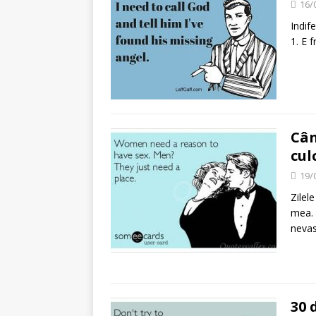
16/
Indif
1. E 
Cân
cul
19/
Zilel
mea. 
nevas
30 