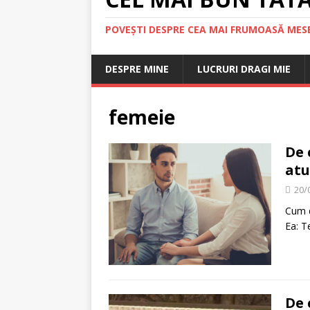
POVEȘTI DESPRE CEA MAI FRUMOASĂ MESE
DESPRE MINE
LUCRURI DRAGI MIE
femeie
De 
atu
20/
Cum d
Ea: T
De 