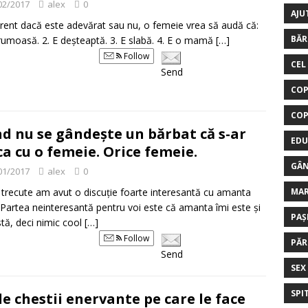
02/2017
alex
0
AJU
erent dacă este adevărat sau nu, o femeie vrea să audă că:
BĂR
frumoasă. 2. E deșteaptă. 3. E slabă. 4. E o mamă
[…]
Follow
CEL
Send
COP
COP
d nu se gândește un bărbat că s-ar
EDU
ca cu o femeie. Orice femeie.
GÂN
01/2017
alex
0
e trecute am avut o discuție foarte interesantă cu amanta
MA
Partea neinteresantă pentru voi este că amanta îmi este și
PAȘ
tă, deci nimic cool
[…]
Follow
PĂR
Send
SEX
SPI
de chestii enervante pe care le face