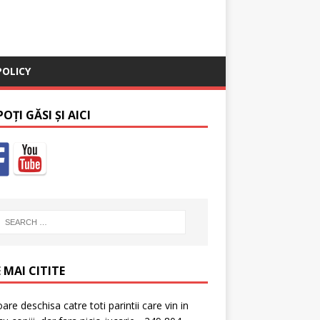
POLICY
OȚI GĂSI ȘI AICI
 MAI CITITE
oare deschisa catre toti parintii care vin in