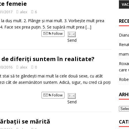
ce femeie
VAC
01/2017
alex
6
ă la duș mult. 2. Plânge și mai mult. 3. Vorbește mult prea
REC
 4. Face sex prea puțin. 5. Se supără mult prea
[…]
Follow
Dian
Send
Rena
mam
 de diferiți suntem în realitate?
Roxa
10/2016
alex
0
care v
t stai să te gândești mai mult la cele două sexe, cu atât
Robe
zezi cât de asemănători suntem. Adică, sigur, nu cred că poți
ARH
Follow
Send
bărbații se mărită
CAT