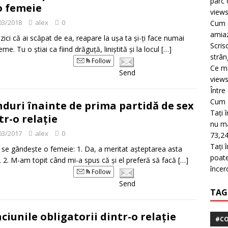
parc 
o femeie
view
03/2018
alex
0
Cum s
amiaz
zici că ai scăpat de ea, reapare la ușa ta și-ți face numai
Scris
me. Tu o știai ca fiind drăguță, liniștită și la locul
[…]
strân
Follow
Ce mă
Send
view
Între
Cum a
duri înainte de prima partidă de sex
Tați 
tr-o relație
nu mai
03/2017
alex
0
73,24
Tați 
 se gândește o femeie: 1. Da, a meritat așteptarea asta
poate
. 2. M-am topit când mi-a spus că și el preferă să facă
[…]
încer
Follow
Send
TAG
ciunile obligatorii dintr-o relație
#CO