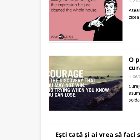
27/
Asear
zicea
O p
cur
06/
Curaj
asumă 
solda
Ești tată și ai vrea să faci