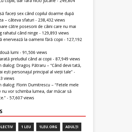
cu copiii, dar fara nicio jucarie
- 249,804
s
ă faceți sex când copilul doarme după
a – câteva sfaturi
- 238,432 views
oare către posesorii de câini care nu mai
g rahatul când ninge
- 129,893 views
 enervează la oamenii fără copii
- 127,192
s
 două lumi
- 91,506 views
rată preludiul când ai copii
- 87,949 views
în dialog: Dragoș Pătraru – “Când devii tată,
 ești personajul principal al vieții tale”
-
3 views
în dialog: Florin Dumitrescu – “Fetele mele
 nu vor schimba lumea, dar măcar să
ce.”
- 57,607 views
S
LECTIV
1 LEU
1LEU.ORG
ADULȚI