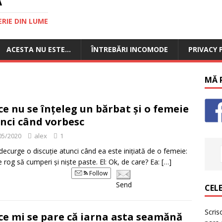
RIE DIN LUME
ACESTA NU ESTE…
ÎNTREBĂRI INCOMODE
PRIVACY 
MĂ P
ce nu se înțeleg un bărbat și o femeie
nci când vorbesc
05/2020
alex
1
ecurge o discuție atunci când ea este inițiată de o femeie:
e rog să cumperi și niște paste. El: Ok, de care? Ea:
[…]
Follow
Send
CELE
Scris
ce mi se pare că iarna asta seamănă