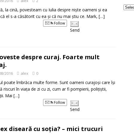
09/2016
alex
2
ă, la cină, povesteam cu Iulia despre niște oameni și ea
 că el s-a căsătorit cu ea și că nu mai știu ce. Mark,
[…]
Follow
Send
oveste despre curaj. Foarte mult
aj.
08/2016
alex
0
ul poate îmbrăca multe forme. Sunt oameni curajoși care își
riscuri în viața de zi cu zi, cum ar fi pompierii, polițiștii,
ții. Mai
[…]
Follow
Send
 sex diseară cu soția? – mici trucuri