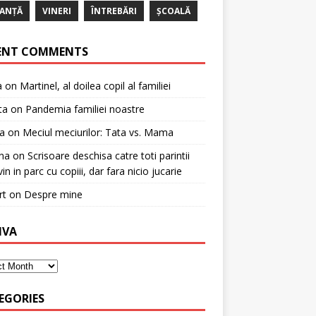
ANȚĂ
VINERI
ÎNTREBĂRI
ȘCOALĂ
ENT COMMENTS
a
on
Martinel, al doilea copil al familiei
ta
on
Pandemia familiei noastre
a
on
Meciul meciurilor: Tata vs. Mama
na
on
Scrisoare deschisa catre toti parintii
in in parc cu copiii, dar fara nicio jucarie
rt
on
Despre mine
IVA
EGORIES