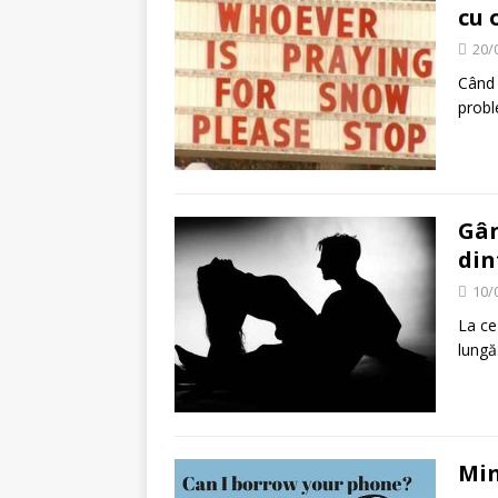
cu 
20/
Când 
proble
Gân
din
10/
La ce
lungă
Min