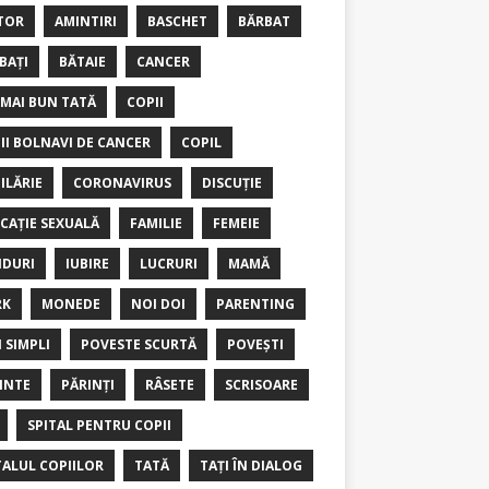
TOR
AMINTIRI
BASCHET
BĂRBAT
BAȚI
BĂTAIE
CANCER
 MAI BUN TATĂ
COPII
II BOLNAVI DE CANCER
COPIL
ILĂRIE
CORONAVIRUS
DISCUȚIE
CAȚIE SEXUALĂ
FAMILIE
FEMEIE
DURI
IUBIRE
LUCRURI
MAMĂ
RK
MONEDE
NOI DOI
PARENTING
I SIMPLI
POVESTE SCURTĂ
POVEȘTI
INTE
PĂRINȚI
RÂSETE
SCRISOARE
SPITAL PENTRU COPII
TALUL COPIILOR
TATĂ
TAȚI ÎN DIALOG