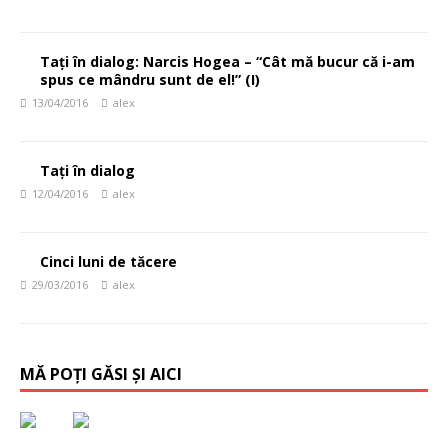
Tați în dialog: Narcis Hogea – “Cât mă bucur că i-am
spus ce mândru sunt de el!” (I)
13/04/2016
alex
Tați în dialog
12/04/2016
alex
Cinci luni de tăcere
29/03/2016
alex
MĂ POȚI GĂSI ȘI AICI