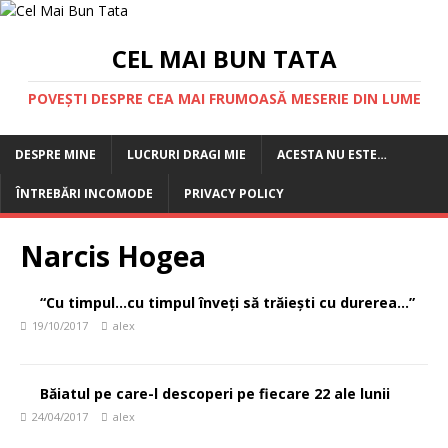
CEL MAI BUN TATA
POVEȘTI DESPRE CEA MAI FRUMOASĂ MESERIE DIN LUME
DESPRE MINE
LUCRURI DRAGI MIE
ACESTA NU ESTE…
ÎNTREBĂRI INCOMODE
PRIVACY POLICY
Narcis Hogea
“Cu timpul…cu timpul înveți să trăiești cu durerea…”
19/10/2017
alex
Băiatul pe care-l descoperi pe fiecare 22 ale lunii
24/04/2017
alex