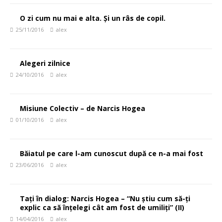
O zi cum nu mai e alta. Și un râs de copil.
25/11/2016
alex
Alegeri zilnice
24/10/2016
alex
Misiune Colectiv – de Narcis Hogea
01/10/2016
alex
Băiatul pe care l-am cunoscut după ce n-a mai fost
23/06/2016
alex
Tați în dialog: Narcis Hogea – “Nu știu cum să-ți
explic ca să înțelegi cât am fost de umiliți” (II)
14/04/2016
alex