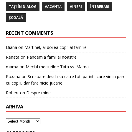
TAȚI ÎN DIALOG
VACANȚĂ
VINERI
ÎNTREBĂRI
ȘCOALĂ
RECENT COMMENTS
Diana
on
Martinel, al doilea copil al familiei
Renata
on
Pandemia familiei noastre
mama
on
Meciul meciurilor: Tata vs. Mama
Roxana
on
Scrisoare deschisa catre toti parintii care vin in parc
cu copiii, dar fara nicio jucarie
Robert
on
Despre mine
ARHIVA