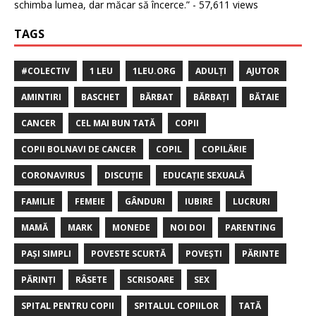
schimba lumea, dar măcar să încerce.”
- 57,611 views
TAGS
#COLECTIV
1 LEU
1LEU.ORG
ADULȚI
AJUTOR
AMINTIRI
BASCHET
BĂRBAT
BĂRBAȚI
BĂTAIE
CANCER
CEL MAI BUN TATĂ
COPII
COPII BOLNAVI DE CANCER
COPIL
COPILĂRIE
CORONAVIRUS
DISCUȚIE
EDUCAȚIE SEXUALĂ
FAMILIE
FEMEIE
GÂNDURI
IUBIRE
LUCRURI
MAMĂ
MARK
MONEDE
NOI DOI
PARENTING
PAȘI SIMPLI
POVESTE SCURTĂ
POVEȘTI
PĂRINTE
PĂRINȚI
RÂSETE
SCRISOARE
SEX
SPITAL PENTRU COPII
SPITALUL COPIILOR
TATĂ