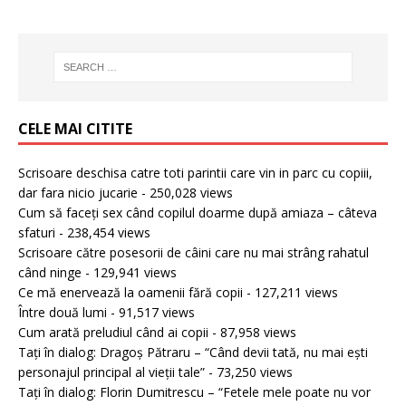
CELE MAI CITITE
Scrisoare deschisa catre toti parintii care vin in parc cu copiii,
dar fara nicio jucarie
- 250,028 views
Cum să faceți sex când copilul doarme după amiaza – câteva
sfaturi
- 238,454 views
Scrisoare către posesorii de câini care nu mai strâng rahatul
când ninge
- 129,941 views
Ce mă enervează la oamenii fără copii
- 127,211 views
Între două lumi
- 91,517 views
Cum arată preludiul când ai copii
- 87,958 views
Tați în dialog: Dragoș Pătraru – “Când devii tată, nu mai ești
personajul principal al vieții tale”
- 73,250 views
Tați în dialog: Florin Dumitrescu – “Fetele mele poate nu vor