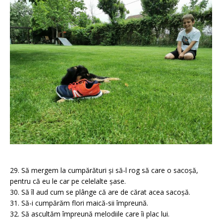
29. Să mergem la cumpărături și să-l rog să care o sacoșă,
pentru că eu le car pe celelalte șase.
30. Să îl aud cum se plânge că are de cărat acea sacoșă.
31. Să-i cumpărăm flori maică-sii împreună.
32. Să ascultăm împreună melodiile care îi plac lui.