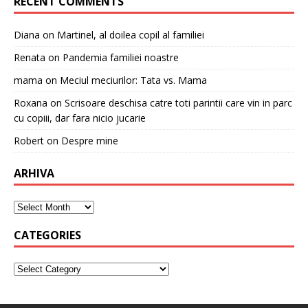
RECENT COMMENTS
Diana
on
Martinel, al doilea copil al familiei
Renata
on
Pandemia familiei noastre
mama
on
Meciul meciurilor: Tata vs. Mama
Roxana
on
Scrisoare deschisa catre toti parintii care vin in parc
cu copiii, dar fara nicio jucarie
Robert
on
Despre mine
ARHIVA
CATEGORIES