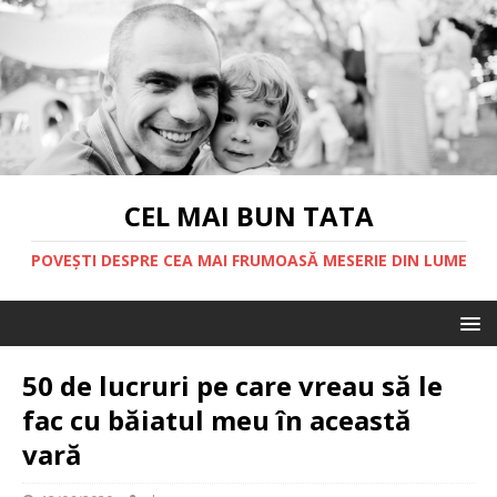
CEL MAI BUN TATA
POVEȘTI DESPRE CEA MAI FRUMOASĂ MESERIE DIN LUME
50 de lucruri pe care vreau să le
fac cu băiatul meu în această
vară