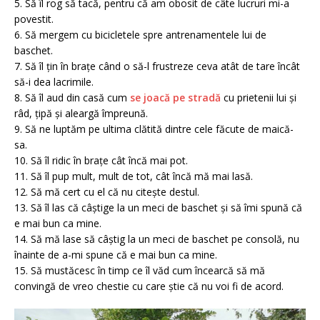
5. Să îl rog să tacă, pentru că am obosit de câte lucruri mi-a
povestit.
6. Să mergem cu bicicletele spre antrenamentele lui de
baschet.
7. Să îl țin în brațe când o să-l frustreze ceva atât de tare încât
să-i dea lacrimile.
8. Să îl aud din casă cum
se joacă pe stradă
cu prietenii lui și
râd, țipă și aleargă împreună.
9. Să ne luptăm pe ultima clătită dintre cele făcute de maică-
sa.
10. Să îl ridic în brațe cât încă mai pot.
11. Să îl pup mult, mult de tot, cât încă mă mai lasă.
12. Să mă cert cu el că nu citește destul.
13. Să îl las că câștige la un meci de baschet și să îmi spună că
e mai bun ca mine.
14. Să mă lase să câștig la un meci de baschet pe consolă, nu
înainte de a-mi spune că e mai bun ca mine.
15. Să mustăcesc în timp ce îl văd cum încearcă să mă
convingă de vreo chestie cu care știe că nu voi fi de acord.