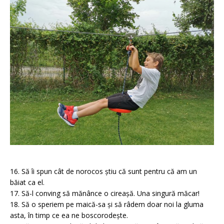
16. Să îi spun cât de norocos știu că sunt pentru că am un
băiat ca el.
17. Să-l conving să mănânce o cireașă. Una singură măcar!
18. Să o speriem pe maică-sa și să râdem doar noi la gluma
asta, în timp ce ea ne boscorodește.