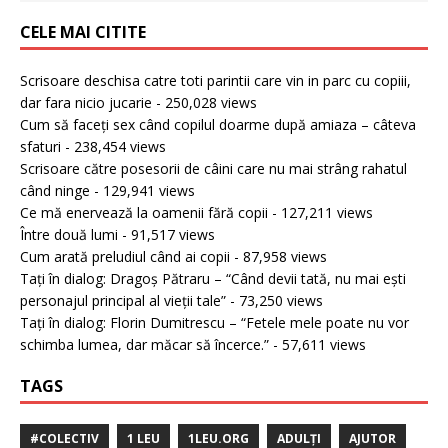
CELE MAI CITITE
Scrisoare deschisa catre toti parintii care vin in parc cu copiii,
dar fara nicio jucarie
- 250,028 views
Cum să faceți sex când copilul doarme după amiaza – câteva
sfaturi
- 238,454 views
Scrisoare către posesorii de câini care nu mai strâng rahatul
când ninge
- 129,941 views
Ce mă enervează la oamenii fără copii
- 127,211 views
Între două lumi
- 91,517 views
Cum arată preludiul când ai copii
- 87,958 views
Tați în dialog: Dragoș Pătraru – “Când devii tată, nu mai ești
personajul principal al vieții tale”
- 73,250 views
Tați în dialog: Florin Dumitrescu – “Fetele mele poate nu vor
schimba lumea, dar măcar să încerce.”
- 57,611 views
TAGS
#COLECTIV
1 LEU
1LEU.ORG
ADULȚI
AJUTOR