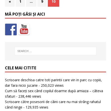
«
1
…
9
10
MĂ POȚI GĂSI ȘI AICI
CELE MAI CITITE
Scrisoare deschisa catre toti parintii care vin in parc cu copiii,
dar fara nicio jucarie
- 250,023 views
Cum să faceți sex când copilul doarme după amiaza – câteva
sfaturi
- 238,446 views
Scrisoare către posesorii de câini care nu mai strâng rahatul
când ninge
- 129,935 views