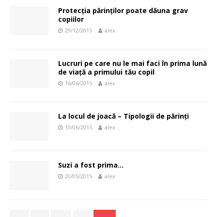
Protecția părinților poate dăuna grav
copiilor
29/12/2015
alex
Lucruri pe care nu le mai faci în prima lună
de viață a primului tău copil
16/06/2015
alex
La locul de joacă – Tipologii de părinți
10/06/2015
alex
Suzi a fost prima…
20/05/2015
alex