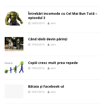
Întrebări incomode cu Cel Mai Bun Tată –
episodul 3
24/03/2016
alex
Când idolii devin părinți
19/03/2016
alex
Copiii cresc mult prea repede
14/03/2016
alex
Bătaia și Facebook-ul
10/01/2016
alex