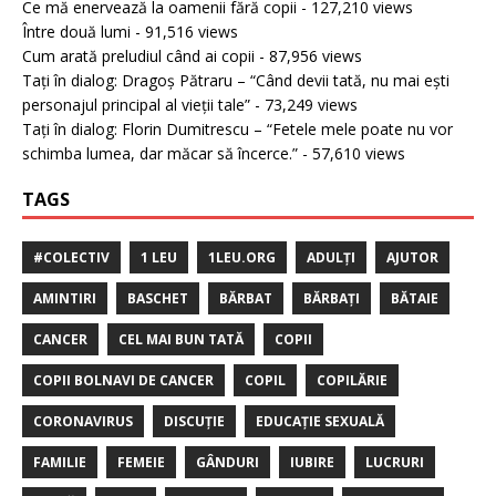
Ce mă enervează la oamenii fără copii
- 127,210 views
Între două lumi
- 91,516 views
Cum arată preludiul când ai copii
- 87,956 views
Tați în dialog: Dragoș Pătraru – “Când devii tată, nu mai ești
personajul principal al vieții tale”
- 73,249 views
Tați în dialog: Florin Dumitrescu – “Fetele mele poate nu vor
schimba lumea, dar măcar să încerce.”
- 57,610 views
TAGS
#COLECTIV
1 LEU
1LEU.ORG
ADULȚI
AJUTOR
AMINTIRI
BASCHET
BĂRBAT
BĂRBAȚI
BĂTAIE
CANCER
CEL MAI BUN TATĂ
COPII
COPII BOLNAVI DE CANCER
COPIL
COPILĂRIE
CORONAVIRUS
DISCUȚIE
EDUCAȚIE SEXUALĂ
FAMILIE
FEMEIE
GÂNDURI
IUBIRE
LUCRURI