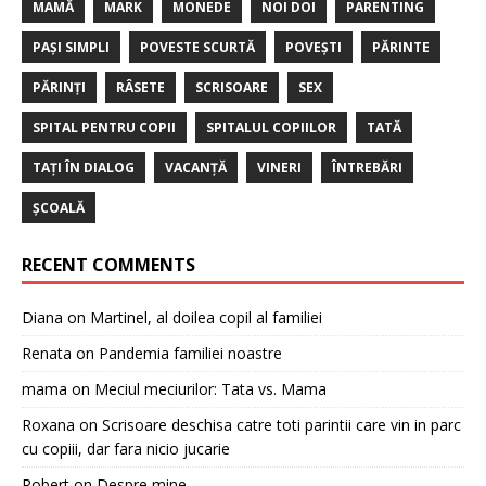
MAMĂ
MARK
MONEDE
NOI DOI
PARENTING
PAȘI SIMPLI
POVESTE SCURTĂ
POVEȘTI
PĂRINTE
PĂRINȚI
RÂSETE
SCRISOARE
SEX
SPITAL PENTRU COPII
SPITALUL COPIILOR
TATĂ
TAȚI ÎN DIALOG
VACANȚĂ
VINERI
ÎNTREBĂRI
ȘCOALĂ
RECENT COMMENTS
Diana
on
Martinel, al doilea copil al familiei
Renata
on
Pandemia familiei noastre
mama
on
Meciul meciurilor: Tata vs. Mama
Roxana
on
Scrisoare deschisa catre toti parintii care vin in parc
cu copiii, dar fara nicio jucarie
Robert
on
Despre mine