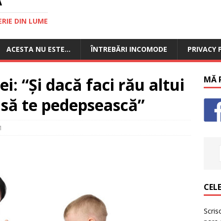
RIE DIN LUME
ACESTA NU ESTE…
ÎNTREBĂRI INCOMODE
PRIVACY 
i: “Și dacă faci rău altui
MĂ P
 să te pedepsească”
1
CELE
Scris