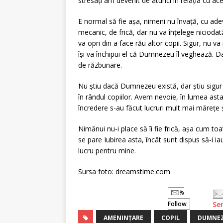
stresați am devenit de atunci în relația cu ac
E normal să fie așa, nimeni nu învață, cu adev
mecanic, de frică, dar nu va înțelege niciodat
va opri din a face rău altor copii. Sigur, nu v
își va închipui el că Dumnezeu îl veghează. Da
de răzbunare.
Nu știu dacă Dumnezeu există, dar știu sigur 
în rândul copiilor. Avem nevoie, în lumea asta
încredere s-au făcut lucruri mult mai mărețe ș
Nimănui nu-i place să îi fie frică, așa cum to
se pare Iubirea asta, încât sunt dispus să-i i
lucru pentru mine.
Sursa foto: dreamstime.com
Follow
Se
AMENINȚARE
COPIL
DUMNE