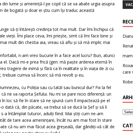
 din lume și amenință-l pe copil că se va abate urgia asupra
VAC
em de bogată și doar ei știu cum își traduc această
REC
nge să-ți întărești credința tot mai mult. Dar îmi închipui că
le vieții. Îmi place ceva, îmi priește, simt că îmi face bine și
Dian
ai mult din chestia aia, vreau să aflu și să mă implic mai
Rena
nfortabil, n-am vreo bucurie în a face acel lucru? Bun, atunci
mam
la el. Dacă mi-e prea frică (gen: mă paște arderea eternă în
Roxa
reo tragere de inimă și fără ca în realitate și în viața de zi cu
care v
?, trebuie cumva să încerc să mă revolt și eu.
Robe
umnezeu, cu Poliția sau cu tatăl sau bunicul dur? Fix la fel
ă ne va raporta Șefului. Nu mi se pare nicio diferență: un
ARH
 în loc să fie în stare să ne spună cum îl impactează pe el
o dată că, din păcate, va trebui să se ducă la Șef și să îi
i s-a întâmplat tuturor, adulți fiind. Mai știți cum ne-am
atât de tare acea amenințare, încât nu am mai fost în stare
CAT
poate că nu am mai făcut acea greșeală, dar gândiți-vă cât de