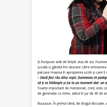
Și începuse atât de liniștit ziua de azi. Fuse
școală și gândul îmi zburase către emisiunea
parcase mașina în apropierea școlii și care îi 
– Dacă faci rău altui copil, Dumnezeu te pedep
să ți se întâmple și ție la un moment dat: un 
Foarte important de menționat, cred, este c
de generație cu mine, adică în jur de 40 de an
Buuuuun. În primul rând, de dragul discuției,