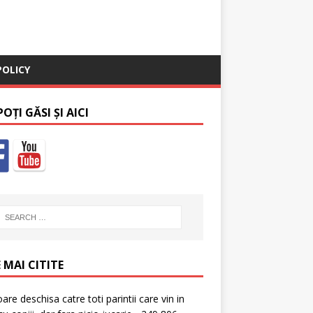
POLICY
OȚI GĂSI ȘI AICI
 MAI CITITE
oare deschisa catre toti parintii care vin in