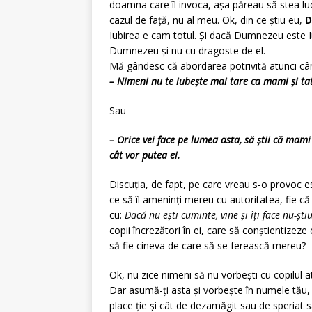
doamna care îl invoca, așa păreau să stea lucr
cazul de față, nu al meu. Ok, din ce știu eu,
D
Iubirea e cam totul. Și dacă Dumnezeu este Iub
Dumnezeu și nu cu dragoste de el.
Mă gândesc că abordarea potrivită atunci câ
– Nimeni nu te iubește mai tare ca mami și t
Sau
– Orice vei face pe lumea asta, să știi că mami
cât vor putea ei.
Discuția, de fapt, pe care vreau s-o provoc este
ce să îl ameninți mereu cu autoritatea, fie că
cu:
Dacă nu ești cuminte, vine și îți face nu-ști
copii încrezători în ei, care să conștientizeze 
să fie cineva de care să se ferească mereu?
Ok, nu zice nimeni să nu vorbești cu copilul at
Dar asumă-ți asta și vorbește în numele tău, sp
place ție și cât de dezamăgit sau de speriat 