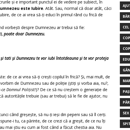
urile și e important punctul ei de vedere pe subiect, în
AJU
umnezeu este Iubire
. Atât. Sau, normal că doar atât, căci
ire, de ce ai vrea să-ți educi în primul rând cu frică de
BĂR
nd vorbești despre Dumnezeu ar trebui să fie:
CEL
ati, poate doar Dumnezeu.
COP
COP
 și tati și Dumnezeu te vor iubi întotdeauna și te vor proteja
EDU
GÂN
: de ce ai vrea să-ți crești copilul în frică? Și, mai mult, de
MA
 vorbim de Dumnezeu sau de poliție (știți și vorba aia, nu?,
u-ce Domnul Polițist!
)? De ce să nu creștem o generație de
PAȘ
că autoritățile trebuie (sau ar trebui) să le fie de ajutor, nu
PĂR
SEX
unci când greșește, să nu-ți ieși din pepeni sau să îl cerți.
une-i tu, ca părinte, de ce crezi că a greșit, de ce nu îți
SPI
sau mai știu eu cum ai fost când a făcut chestia aia. Nu