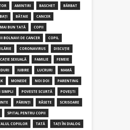
TOR
AMINTIRI
BASCHET
BĂRBAT
BAȚI
BĂTAIE
CANCER
 MAI BUN TATĂ
COPII
II BOLNAVI DE CANCER
COPIL
ILĂRIE
CORONAVIRUS
DISCUȚIE
CAȚIE SEXUALĂ
FAMILIE
FEMEIE
DURI
IUBIRE
LUCRURI
MAMĂ
RK
MONEDE
NOI DOI
PARENTING
I SIMPLI
POVESTE SCURTĂ
POVEȘTI
INTE
PĂRINȚI
RÂSETE
SCRISOARE
SPITAL PENTRU COPII
TALUL COPIILOR
TATĂ
TAȚI ÎN DIALOG