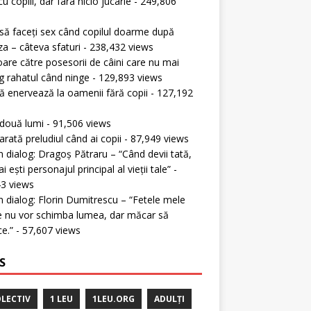
cu copiii, dar fara nicio jucarie
- 249,806
s
ă faceți sex când copilul doarme după
a – câteva sfaturi
- 238,432 views
oare către posesorii de câini care nu mai
g rahatul când ninge
- 129,893 views
 enervează la oamenii fără copii
- 127,192
s
 două lumi
- 91,506 views
rată preludiul când ai copii
- 87,949 views
în dialog: Dragoș Pătraru – “Când devii tată,
 ești personajul principal al vieții tale”
-
3 views
în dialog: Florin Dumitrescu – “Fetele mele
 nu vor schimba lumea, dar măcar să
ce.”
- 57,607 views
S
LECTIV
1 LEU
1LEU.ORG
ADULȚI