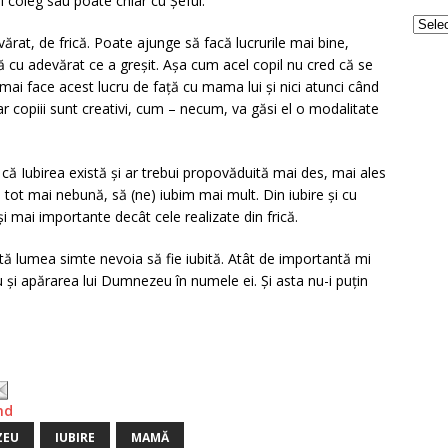
el coleg sau poate chiar cu Șeful.
ărat, de frică. Poate ajunge să facă lucrurile mai bine,
ă cu adevărat ce a greșit. Așa cum acel copil nu cred că se
a mai face acest lucru de față cu mama lui și nici atunci când
r copiii sunt creativi, cum – necum, va găsi el o modalitate
că Iubirea există și ar trebui propovăduită mai des, mai ales
 tot mai nebună, să (ne) iubim mai mult. Din iubire și cu
i mai importante decât cele realizate din frică.
ată lumea simte nevoia să fie iubită. Atât de importantă mi
au și apărarea lui Dumnezeu în numele ei. Și asta nu-i puțin
nd
ZEU
IUBIRE
MAMĂ