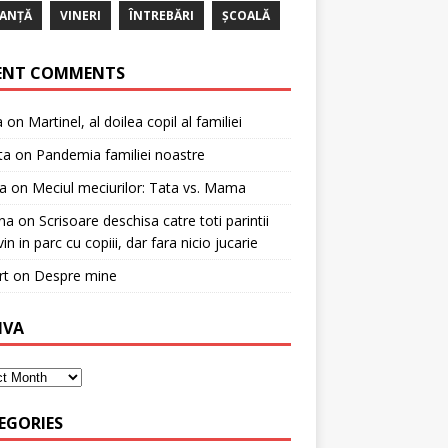
ANȚĂ
VINERI
ÎNTREBĂRI
ȘCOALĂ
ENT COMMENTS
a
on
Martinel, al doilea copil al familiei
ta
on
Pandemia familiei noastre
a
on
Meciul meciurilor: Tata vs. Mama
na
on
Scrisoare deschisa catre toti parintii
in in parc cu copiii, dar fara nicio jucarie
rt
on
Despre mine
IVA
EGORIES