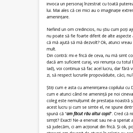
invoca un personaj înzestrat cu toată puterea
lui. Mai ales că cei mici au o imaginație extr
amenințare.
Nefiind un om credincios, nu știu cum poți aju
nu poate să fie foarte diferit de alte aspecte a
că mă ajută să mă dezvolt? Ok, atunci vreau m
mult.
Din contră: mi-e frică de ceva, nu mă simt co
dacă am suficient curaj, voi renunța cu totul 
Iad), voi continua să fac acel lucru, dar fără v
zi, să respect lucrurile propovăduite, căci, nu
Știți cum e asta cu amenințarea copilului cu D
cum e atunci când ne amenință pe noi cineva c
coleg este nemulțumit de prestația noastră și
acest lucru și cum se simte el, ne spune dintr-
spună că “
am făcut rău altui copil
”. Cred că n
simțit? Exact! Ne-a enervat sau ne-a speriat 
să judecăm, ci am acționat din frică. Și ok, 