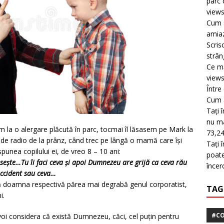
parc 
view
Cum s
amiaz
Scris
strân
Ce mă
view
Între
Cum a
Tați 
nu mai
sem la o alergare plăcută în parc, tocmai îl lăsasem pe Mark la
73,24
 de radio de la prânz, când trec pe lângă o mamă care își
Tați 
spunea copilului ei, de vreo 8 – 10 ani:
poate
sește…Tu îi faci ceva și apoi Dumnezeu are grijă ca ceva rău
încer
accident sau ceva…
ă doamna respectivă părea mai degrabă genul corporatist,
TAG
i.
#CO
 voi considera că există Dumnezeu, căci, cel puțin pentru