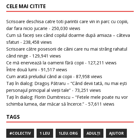
CELE MAI CITITE
Scrisoare deschisa catre toti parintii care vin in parc cu copiii,
dar fara nicio jucarie
- 250,030 views
Cum să faceți sex când copilul doarme după amiaza – câteva
sfaturi
- 238,458 views
Scrisoare către posesorii de câini care nu mai strâng rahatul
când ninge
- 129,941 views
Ce mă enervează la oamenii fără copii
- 127,211 views
Între două lumi
- 91,517 views
Cum arată preludiul când ai copii
- 87,958 views
Tați în dialog: Dragoș Pătraru – “Când devii tată, nu mai ești
personajul principal al vieții tale”
- 73,251 views
Tați în dialog: Florin Dumitrescu – “Fetele mele poate nu vor
schimba lumea, dar măcar să încerce.”
- 57,611 views
TAGS
#COLECTIV
1 LEU
1LEU.ORG
ADULȚI
AJUTOR