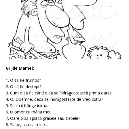
Grijile Mamei:
1. O să fie frumos?
2. O să fie deștept?
3. Cum o să fie când o să se îndrăgostească prima oară?
4. O, Doamne, dacă se îndrăgostește de vreo cutră?
5. Și aia îi frânge inima….
6. O omor cu mâna mea.
7. Oare o să-i placă grasele sau slabele?
8. Slabe, așa ca mine…