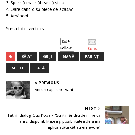
3. Sper să mai slăbească și ea.
4. Oare când o să plece de-acasă?
5. Amândoi.
Sursa foto: vecto.rs
Follow
Send
BĂIAT
GRIJI
MAMĂ
PĂRINȚI
RÂSETE
TATĂ
PREVIOUS
Am un copil enervant
NEXT
Tați în dialog: Gus Popa – “Sunt mândru de mine că
am și disponibilitatea și posibilitatea de a mă
implica atâta cât au ei nevoie”