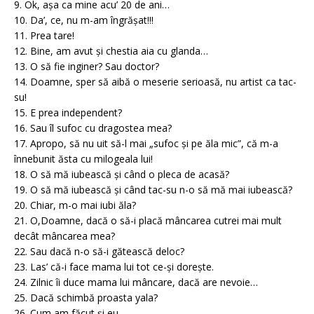
9. Ok, așa ca mine acu’ 20 de ani…
10. Da’, ce, nu m-am îngrășat!!!
11. Prea tare!
12. Bine, am avut și chestia aia cu glanda…
13. O să fie inginer? Sau doctor?
14. Doamne, sper să aibă o meserie serioasă, nu artist ca tac-
su!
15. E prea independent?
16. Sau îl sufoc cu dragostea mea?
17. Apropo, să nu uit să-l mai „sufoc și pe ăla mic”, că m-a
înnebunit ăsta cu milogeala lui!
18. O să mă iubească și când o pleca de acasă?
19. O să mă iubească și când tac-su n-o să mă mai iubească?
20. Chiar, m-o mai iubi ăla?
21. O,Doamne, dacă o să-i placă mâncarea cutrei mai mult
decât mâncarea mea?
22. Sau dacă n-o să-i gătească deloc?
23. Las’ că-i face mama lui tot ce-și dorește.
24. Zilnic îi duce mama lui mâncare, dacă are nevoie…
25. Dacă schimbă proasta yala?
26. Cum am făcut și eu…