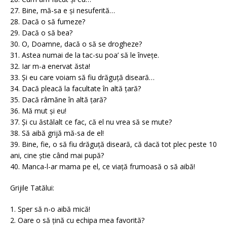
27. Bine, mă-sa e și nesuferită…
28. Dacă o să fumeze?
29. Dacă o să bea?
30. O, Doamne, dacă o să se drogheze?
31. Astea numai de la tac-su poa’ să le învețe.
32. Iar m-a enervat ăsta!
33. Și eu care voiam să fiu drăguță diseară…
34. Dacă pleacă la facultate în altă țară?
35. Dacă râmăne în altă țară?
36. Mă mut și eu!
37. Și cu ăstălalt ce fac, că el nu vrea să se mute?
38. Să aibă grijă mă-sa de el!
39. Bine, fie, o să fiu drăguță diseară, că dacă tot plec peste 10
ani, cine știe când mai pupă?
40. Manca-l-ar mama pe el, ce viață frumoasă o să aibă!
Grijile Tatălui:
1. Sper să n-o aibă mică!
2. Oare o să țină cu echipa mea favorită?