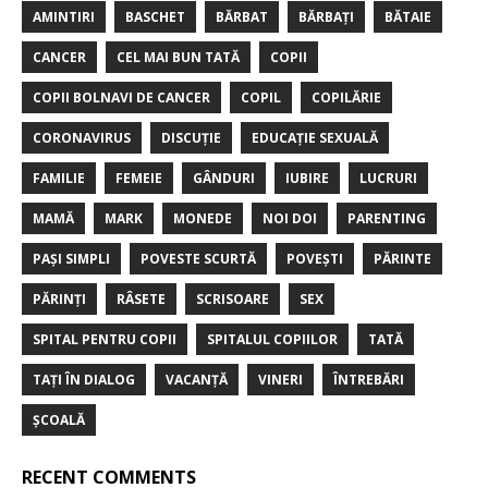
AMINTIRI
BASCHET
BĂRBAT
BĂRBAȚI
BĂTAIE
CANCER
CEL MAI BUN TATĂ
COPII
COPII BOLNAVI DE CANCER
COPIL
COPILĂRIE
CORONAVIRUS
DISCUȚIE
EDUCAȚIE SEXUALĂ
FAMILIE
FEMEIE
GÂNDURI
IUBIRE
LUCRURI
MAMĂ
MARK
MONEDE
NOI DOI
PARENTING
PAȘI SIMPLI
POVESTE SCURTĂ
POVEȘTI
PĂRINTE
PĂRINȚI
RÂSETE
SCRISOARE
SEX
SPITAL PENTRU COPII
SPITALUL COPIILOR
TATĂ
TAȚI ÎN DIALOG
VACANȚĂ
VINERI
ÎNTREBĂRI
ȘCOALĂ
RECENT COMMENTS