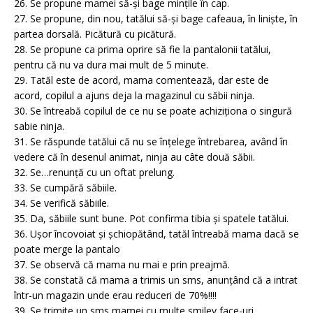
26. Se propune mamei să-și bage mințile în cap.
27. Se propune, din nou, tatălui să-și bage cafeaua, în liniște, în
partea dorsală. Picătură cu picătură.
28. Se propune ca prima oprire să fie la pantalonii tatălui,
pentru că nu va dura mai mult de 5 minute.
29. Tatăl este de acord, mama comentează, dar este de
acord, copilul a ajuns deja la magazinul cu săbii ninja.
30. Se întreabă copilul de ce nu se poate achiziționa o singură
sabie ninja.
31. Se răspunde tatălui că nu se înțelege întrebarea, având în
vedere că în desenul animat, ninja au câte două săbii.
32. Se…renunță cu un oftat prelung.
33. Se cumpără săbiile.
34. Se verifică săbiile.
35. Da, săbiile sunt bune. Pot confirma tibia și spatele tatălui.
36. Ușor încovoiat și șchiopătând, tatăl întreabă mama dacă se
poate merge la pantalo
37. Se observă că mama nu mai e prin preajmă.
38. Se constată că mama a trimis un sms, anunțând că a intrat
într-un magazin unde erau reduceri de 70%!!!!
39. Se trimite un sms mamei cu multe smiley face-uri,