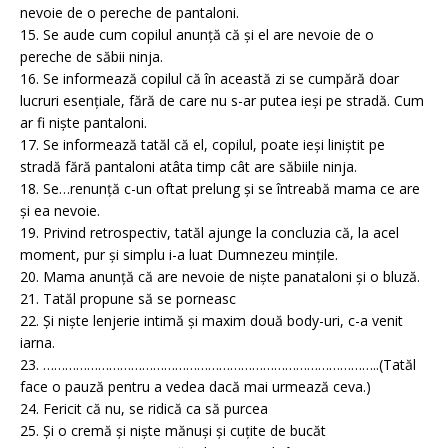
nevoie de o pereche de pantaloni.
15. Se aude cum copilul anunță că și el are nevoie de o
pereche de săbii ninja.
16. Se informează copilul că în această zi se cumpără doar
lucruri esențiale, fără de care nu s-ar putea ieși pe stradă. Cum
ar fi niște pantaloni.
17. Se informează tatăl că el, copilul, poate ieși liniștit pe
stradă fără pantaloni atâta timp cât are săbiile ninja.
18. Se…renunță c-un oftat prelung și se întreabă mama ce are
și ea nevoie.
19. Privind retrospectiv, tatăl ajunge la concluzia că, la acel
moment, pur și simplu i-a luat Dumnezeu mințile.
20. Mama anunță că are nevoie de niște panataloni și o bluză.
21. Tatăl propune să se porneasc
22. Și niște lenjerie intimă și maxim două body-uri, c-a venit
iarna.
23. ………………………………………………………………………………..(Tatăl
face o pauză pentru a vedea dacă mai urmează ceva.)
24. Fericit că nu, se ridică ca să purcea
25. Și o cremă și niște mănuși și cuțite de bucăt