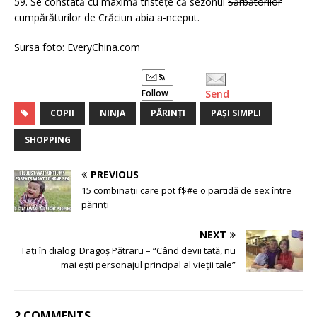
59. Se constată cu maximă tristețe că sezonul
Sărbătorilor
cumpărăturilor de Crăciun abia a-nceput.
Sursa foto: EveryChina.com
Follow
Send
COPII
NINJA
PĂRINȚI
PAȘI SIMPLI
SHOPPING
PREVIOUS
15 combinații care pot f$#e o partidă de sex între
părinți
NEXT
Tați în dialog: Dragoș Pătraru – “Când devii tată, nu
mai ești personajul principal al vieții tale”
2 COMMENTS