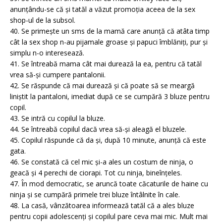
anunțându-se că și tatăl a văzut promoția aceea de la sex
shop-ul de la subsol.
40. Se primește un sms de la mamă care anunță că atâta timp
cât la sex shop n-au pijamale groase și papuci îmblăniți, pur și
simplu n-o interesează.
41. Se întreabă mama cât mai durează la ea, pentru că tatăl
vrea să-și cumpere pantalonii.
42. Se răspunde că mai durează și că poate să se meargă
liniștit la pantaloni, imediat după ce se cumpără 3 bluze pentru
copil.
43. Se intră cu copilul la bluze.
44. Se întreabă copilul dacă vrea să-și aleagă el bluzele.
45. Copilul răspunde că da și, după 10 minute, anunță că este
gata.
46. Se constată că cel mic și-a ales un costum de ninja, o
geacă și 4 perechi de ciorapi. Tot cu ninja, bineînțeles.
47. În mod democratic, se aruncă toate căcaturile de haine cu
ninja și se cumpără primele trei bluze întâlnite în cale.
48. La casă, vânzătoarea informează tatăl că a ales bluze
pentru copii adolescenți și copilul pare ceva mai mic. Mult mai