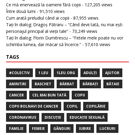
Ce mă enervează la oamenii fără copii
- 127,205 views
Între două lumi
- 91,510 views
Cum arată preludiul când ai copii
- 87,955 views
Tați în dialog: Dragoș Pătraru – “Când devii tată, nu mai ești
personajul principal al vieții tale”
- 73,249 views
Tați în dialog: Florin Dumitrescu – “Fetele mele poate nu vor
schimba lumea, dar măcar să încerce.”
- 57,610 views
TAGS
#COLECTIV
1 LEU
1LEU.ORG
ADULȚI
AJUTOR
AMINTIRI
BASCHET
BĂRBAT
BĂRBAȚI
BĂTAIE
CANCER
CEL MAI BUN TATĂ
COPII
COPII BOLNAVI DE CANCER
COPIL
COPILĂRIE
CORONAVIRUS
DISCUȚIE
EDUCAȚIE SEXUALĂ
FAMILIE
FEMEIE
GÂNDURI
IUBIRE
LUCRURI