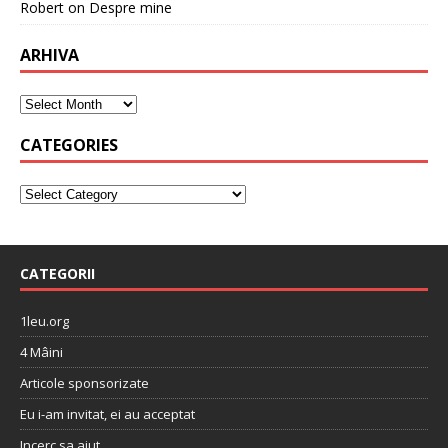
Robert
on
Despre mine
ARHIVA
CATEGORIES
CATEGORII
1leu.org
4 Mâini
Articole sponsorizate
Eu i-am invitat, ei au acceptat
Incerc sa ajut