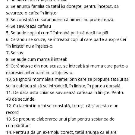
2. Se anunță familia că tatăl își dorește, pentru început, să
savureze o cafea în liniște.
3. Se constată cu surprindere că nimeni nu protestează.
4. Se savurează cafeau
5. Se aude copilul cum îl întreabă pe tată dacă i-a plă
6. Cerându-se scuze, se întreabă copilul care parte a expresiei
“în liniște” nu a înțeles-o.
7. Se sav
8. Se aude cum mama îl întreab
9. Cerându-se din nou scuze, se întreabă și mama care parte a
expresiei anterioare nu a înțeles-o.
10. Se ignoră mormălaia mamei prin care se propune tatălui să
se ia cafeaua și să se introducă, în liniște, în partea dorsală.
11. De data asta chiar se savurează cafeaua în liniște. Pentru
48 de secunde.
12. Cu lacrimi în ochi se constată, totuși, că și acesta e un
record.
13. Se propune elaborarea unui plan pentru sesiunea de
cumpărături.
14. Pentru a da un exemplu corect, tatăl anunță că el are