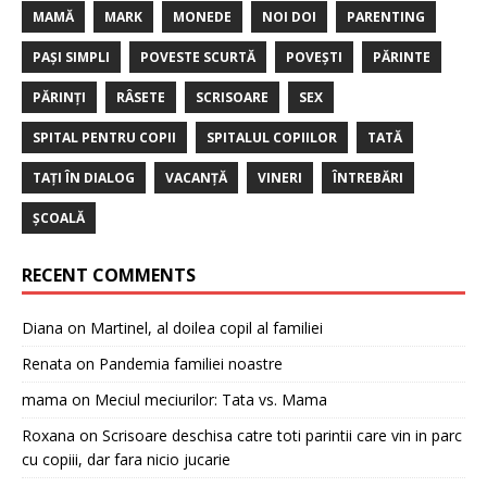
MAMĂ
MARK
MONEDE
NOI DOI
PARENTING
PAȘI SIMPLI
POVESTE SCURTĂ
POVEȘTI
PĂRINTE
PĂRINȚI
RÂSETE
SCRISOARE
SEX
SPITAL PENTRU COPII
SPITALUL COPIILOR
TATĂ
TAȚI ÎN DIALOG
VACANȚĂ
VINERI
ÎNTREBĂRI
ȘCOALĂ
RECENT COMMENTS
Diana
on
Martinel, al doilea copil al familiei
Renata
on
Pandemia familiei noastre
mama
on
Meciul meciurilor: Tata vs. Mama
Roxana
on
Scrisoare deschisa catre toti parintii care vin in parc
cu copiii, dar fara nicio jucarie