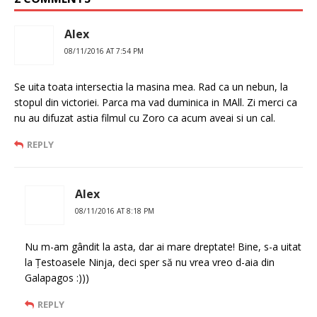
Alex
08/11/2016 AT 7:54 PM
Se uita toata intersectia la masina mea. Rad ca un nebun, la
stopul din victoriei. Parca ma vad duminica in MAll. Zi merci ca
nu au difuzat astia filmul cu Zoro ca acum aveai si un cal.
REPLY
Alex
08/11/2016 AT 8:18 PM
Nu m-am gândit la asta, dar ai mare dreptate! Bine, s-a uitat
la Țestoasele Ninja, deci sper să nu vrea vreo d-aia din
Galapagos :)))
REPLY