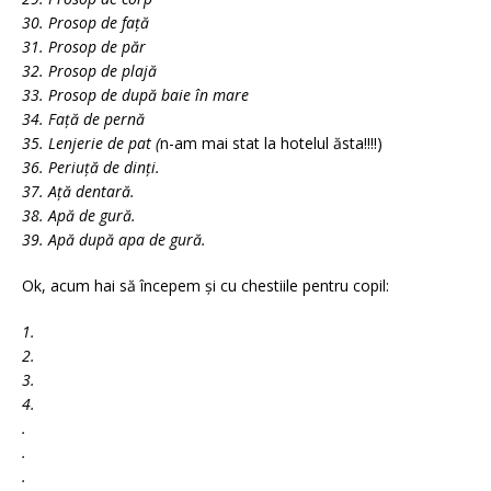
30. Prosop de față
31. Prosop de păr
32. Prosop de plajă
33. Prosop de după baie în mare
34. Față de pernă
35. Lenjerie de pat (
n-am mai stat la hotelul ăsta!!!!)
36. Periuță de dinți.
37. Ață dentară.
38. Apă de gură.
39. Apă după apa de gură.
Ok, acum hai să începem și cu chestiile pentru copil:
1.
2.
3.
4.
.
.
.