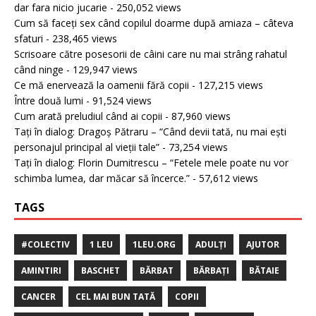
dar fara nicio jucarie
- 250,052 views
Cum să faceți sex când copilul doarme după amiaza – câteva
sfaturi
- 238,465 views
Scrisoare către posesorii de câini care nu mai strâng rahatul
când ninge
- 129,947 views
Ce mă enervează la oamenii fără copii
- 127,215 views
Între două lumi
- 91,524 views
Cum arată preludiul când ai copii
- 87,960 views
Tați în dialog: Dragoș Pătraru – “Când devii tată, nu mai ești
personajul principal al vieții tale”
- 73,254 views
Tați în dialog: Florin Dumitrescu – “Fetele mele poate nu vor
schimba lumea, dar măcar să încerce.”
- 57,612 views
TAGS
#COLECTIV
1 LEU
1LEU.ORG
ADULȚI
AJUTOR
AMINTIRI
BASCHET
BĂRBAT
BĂRBAȚI
BĂTAIE
CANCER
CEL MAI BUN TATĂ
COPII