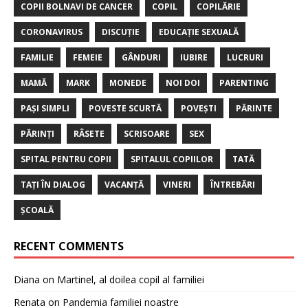
COPII BOLNAVI DE CANCER
COPIL
COPILĂRIE
CORONAVIRUS
DISCUȚIE
EDUCAȚIE SEXUALĂ
FAMILIE
FEMEIE
GÂNDURI
IUBIRE
LUCRURI
MAMĂ
MARK
MONEDE
NOI DOI
PARENTING
PAȘI SIMPLI
POVESTE SCURTĂ
POVEȘTI
PĂRINTE
PĂRINȚI
RÂSETE
SCRISOARE
SEX
SPITAL PENTRU COPII
SPITALUL COPIILOR
TATĂ
TAȚI ÎN DIALOG
VACANȚĂ
VINERI
ÎNTREBĂRI
ȘCOALĂ
RECENT COMMENTS
Diana
on
Martinel, al doilea copil al familiei
Renata
on
Pandemia familiei noastre