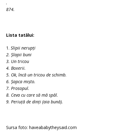
.
874.
Lista tatălui:
1.
Slipii nerupți
2. Șlapii buni
3. Un tricou
4. Boxerii.
5. Ok, încă un tricou de schimb.
6. Șapca mișto.
7. Prosopul.
8. Ceva cu care să mă spăl.
9. Periuță de dinți (aia bună).
Sursa foto: haveababytheysaid.com