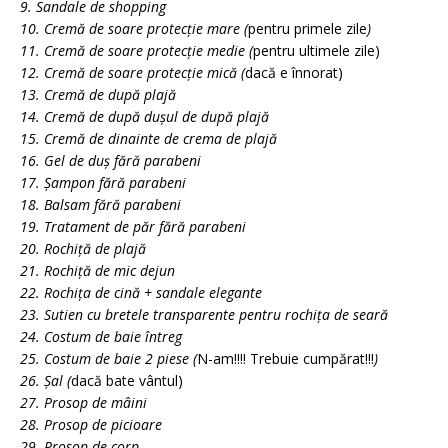
9. Sandale de shopping
10. Cremă de soare protecție mare (
pentru primele zile
)
11. Cremă de soare protecție medie (
pentru ultimele zile)
12. Cremă de soare protecție mică (
dacă e înnorat)
13. Cremă de după plajă
14. Cremă de după dușul de după plajă
15. Cremă de dinainte de crema de plajă
16. Gel de duș fără parabeni
17. Șampon fără parabeni
18. Balsam fără parabeni
19. Tratament de păr fără parabeni
20. Rochiță de plajă
21. Rochiță de mic dejun
22. Rochița de cină + sandale elegante
23. Sutien cu bretele transparente pentru rochița de seară
24. Costum de baie întreg
25. Costum de baie 2 piese (
N-am!!!! Trebuie cumpărat!!!
)
26. Șal (
dacă bate vântul)
27. Prosop de mâini
28. Prosop de picioare
29. Prosop de corp