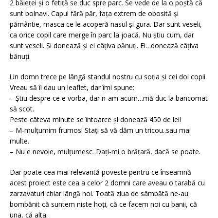
2 băieței și o fetiță se duc spre parc. Se vede de la o poștă că
sunt bolnavi. Capul fără păr, fața extrem de obosită și
pământie, masca ce le acoperă nasul și gura. Dar sunt veseli,
ca orice copil care merge în parc la joacă. Nu știu cum, dar
sunt veseli. Și donează și ei câțiva bănuți. Ei…donează câțiva
bănuți.
Un domn trece pe lângă standul nostru cu soția și cei doi copii.
Vreau să îi dau un leaflet, dar îmi spune:
– Știu despre ce e vorba, dar n-am acum…mă duc la bancomat
să scot.
Peste câteva minute se întoarce și donează 450 de lei!
– M-mulțumim frumos! Stați să vă dăm un tricou..sau mai
multe.
– Nu e nevoie, mulțumesc. Dați-mi o brățară, dacă se poate.
Dar poate cea mai relevantă poveste pentru ce înseamnă
acest proiect este cea a celor 2 domni care aveau o tarabă cu
zarzavaturi chiar lângă noi. Toată ziua de sâmbătă ne-au
bombănit că suntem niște hoți, că ce facem noi cu banii, că
una, că alta.