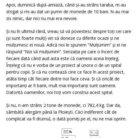
Apoi, duminică după-amiază, când și-au strâns taraba, m-au
strigat și mi-au dat un pumn de monede de 10 bani. N-au mai
zis nimic, dar nici nu mai era nevoie.
Și nu în ultimul rând, vreau să vă povestesc despre toți cei care
(și sunt foarte mulți) vin să doneze cu diferite ocazii și ne
mulțumesc ei nouă. Adică noi le spunem “Mulțumim” și ei ne
răspund “Noi vă mulțumim”. Senzația pe care o încerc de
fiecare dată când aud asta este că oamenii aceia înțeleg.
Înțeleg că nu e vorba de un proiect al unora ci de un spital
pentru copii. Și că nu contează cine ce face în acest proiect,
atâta timp cât fiecare dintre noi face ceva. Și că oricât de
importanți ar fi banii, mult mai importanți sunt oamenii.
Datorită oamenilor, noi toți vom construi acest spital.
Și nu, n-am strâns 2 tone de monede, ci 782,4 kg. Dar da,
sâmbătă alergăm până la Ploiești. Căci indiferent cât de
complicat va fi drumul, o dată porniți pe el, nu ne mai oprim.