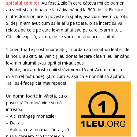
spitalul copiilor
. Au fost 2 zile în care câteva mii de oameni
au venit și au donat de la câțiva bănuți la 500 de lei! Fiecare
dintre donatori are o poveste în spate, așa cum avem cu toții.
Și deși n-am avut cum să le aflu pe toate, o să încerc să vă
relatez pe cele pe care le-am aflat sau pe care le-am intuit.
Căci ele explică, zic eu, de ce vom construi acest spital.
2 tineri foarte prost îmbrăcați și murdari au primit un leaflet de
la noi. L-au citit, au venit și au donat fiecare câte 1 leu iar când
le-am mulțumit s-au oprit și mi-au spus:
– Frate, noi am fost copiii străzii vreo 16 ani. Acum muncim ….
(n-am reținut unde). Știm cum e, așa că e normal să ajutăm.
Hai, să-l faceți cât mai repede!
Un domn foarte în vârstă, cu o
pușculiță în mână vine și mă
întreabă:
– Aici strângeți monezile?
– Da, aici.
– Aoleo, ce v-am mai căutat, că
nu vă găseam. Vin tocmai din