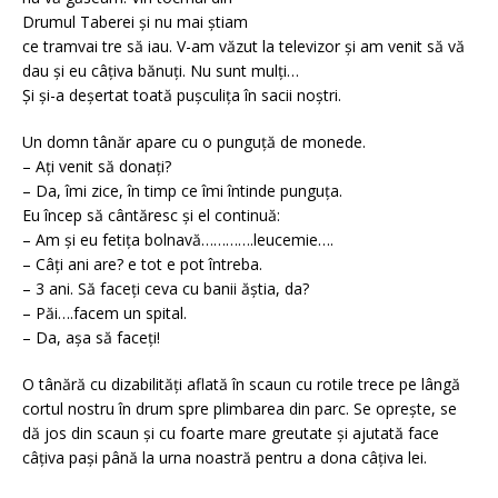
Drumul Taberei și nu mai știam
ce tramvai tre să iau. V-am văzut la televizor și am venit să vă
dau și eu câțiva bănuți. Nu sunt mulți…
Și și-a deșertat toată pușculița în sacii noștri.
Un domn tânăr apare cu o punguță de monede.
– Ați venit să donați?
– Da, îmi zice, în timp ce îmi întinde punguța.
Eu încep să cântăresc și el continuă:
– Am și eu fetița bolnavă………….leucemie….
– Câți ani are? e tot e pot întreba.
– 3 ani. Să faceți ceva cu banii ăștia, da?
– Păi….facem un spital.
– Da, așa să faceți!
O tânără cu dizabilități aflată în scaun cu rotile trece pe lângă
cortul nostru în drum spre plimbarea din parc. Se oprește, se
dă jos din scaun și cu foarte mare greutate și ajutată face
câțiva pași până la urna noastră pentru a dona câțiva lei.