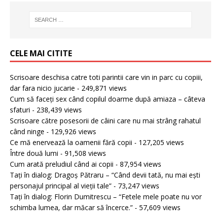
CELE MAI CITITE
Scrisoare deschisa catre toti parintii care vin in parc cu copiii,
dar fara nicio jucarie
- 249,871 views
Cum să faceți sex când copilul doarme după amiaza – câteva
sfaturi
- 238,439 views
Scrisoare către posesorii de câini care nu mai strâng rahatul
când ninge
- 129,926 views
Ce mă enervează la oamenii fără copii
- 127,205 views
Între două lumi
- 91,508 views
Cum arată preludiul când ai copii
- 87,954 views
Tați în dialog: Dragoș Pătraru – “Când devii tată, nu mai ești
personajul principal al vieții tale”
- 73,247 views
Tați în dialog: Florin Dumitrescu – “Fetele mele poate nu vor
schimba lumea, dar măcar să încerce.”
- 57,609 views