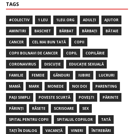
TAGS
#COLECTIV
1 LEU
1LEU.ORG
ADULȚI
AJUTOR
AMINTIRI
BASCHET
BĂRBAT
BĂRBAȚI
BĂTAIE
CANCER
CEL MAI BUN TATĂ
COPII
COPII BOLNAVI DE CANCER
COPIL
COPILĂRIE
CORONAVIRUS
DISCUȚIE
EDUCAȚIE SEXUALĂ
FAMILIE
FEMEIE
GÂNDURI
IUBIRE
LUCRURI
MAMĂ
MARK
MONEDE
NOI DOI
PARENTING
PAȘI SIMPLI
POVESTE SCURTĂ
POVEȘTI
PĂRINTE
PĂRINȚI
RÂSETE
SCRISOARE
SEX
SPITAL PENTRU COPII
SPITALUL COPIILOR
TATĂ
TAȚI ÎN DIALOG
VACANȚĂ
VINERI
ÎNTREBĂRI