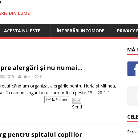
RIE DIN LUME
ACESTA NU ESTE…
ÎNTREBĂRI INCOMODE
PRIVACY 
MĂ P
pre alergări și nu numai…
03/2015
alex
0
trecut când am organizat alergările pentru Horia și Mihnea,
ut în cap un singur lucru: cum ar fi ca peste 15 – 20
[…]
Follow
Send
CELE
Scris
rg pentru spitalul copiilor