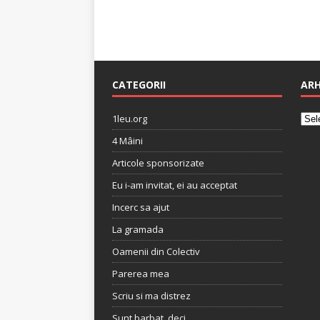
CATEGORII
ARH
1leu.org
4 Mâini
Articole sponsorizate
Eu i-am invitat, ei au acceptat
Incerc sa ajut
La gramada
Oamenii din Colectiv
Parerea mea
Scriu si ma distrez
Sunt barbat, deci…