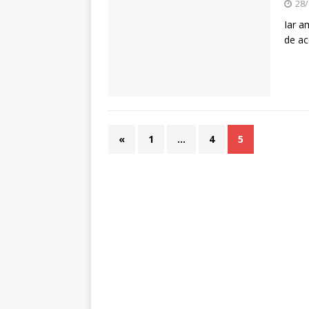
28/
Iar a
de ac
«
1
…
4
5