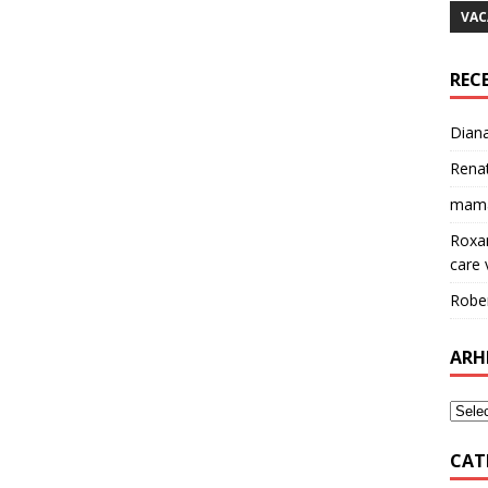
VAC
REC
Dian
Rena
mam
Roxa
care v
Robe
ARH
CAT