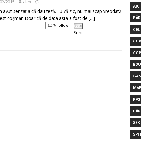
02/2015
alex
1
AJU
m avut senzația că dau teză. Eu vă zic, nu mai scap vreodată
est coșmar. Doar că de data asta a fost de
[…]
BĂR
Follow
CEL
Send
COP
COP
EDU
GÂN
MA
PAȘ
PĂR
SEX
SPI