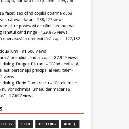
cu copiii, dar fara nicio jucarie
- 249,756
s
ă faceți sex când copilul doarme după
a – câteva sfaturi
- 238,427 views
oare către posesorii de câini care nu mai
g rahatul când ninge
- 129,875 views
 enervează la oamenii fără copii
- 127,182
s
 două lumi
- 91,506 views
rată preludiul când ai copii
- 87,949 views
în dialog: Dragoș Pătraru – “Când devii tată,
 ești personajul principal al vieții tale”
-
2 views
în dialog: Florin Dumitrescu – “Fetele mele
 nu vor schimba lumea, dar măcar să
ce.”
- 57,607 views
S
LECTIV
1 LEU
1LEU.ORG
ADULȚI