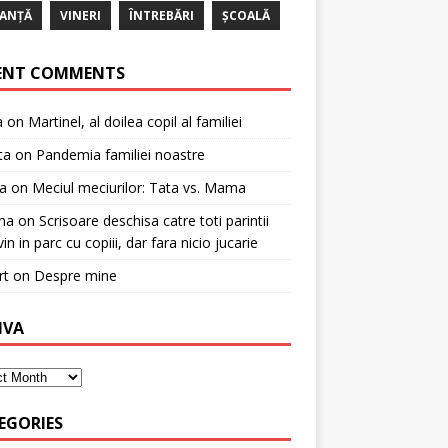
ANȚĂ
VINERI
ÎNTREBĂRI
ȘCOALĂ
ENT COMMENTS
a
on
Martinel, al doilea copil al familiei
ta
on
Pandemia familiei noastre
a
on
Meciul meciurilor: Tata vs. Mama
na
on
Scrisoare deschisa catre toti parintii
in in parc cu copiii, dar fara nicio jucarie
rt
on
Despre mine
IVA
EGORIES