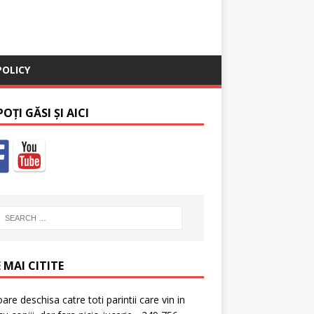
POLICY
OȚI GĂSI ȘI AICI
 MAI CITITE
oare deschisa catre toti parintii care vin in