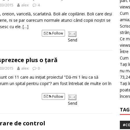
parc 
03/2015
alex
4
view
Cum s
 oreion, varicelă, scarlatină. Boli ale copilăriei. Boli care deși
amiaz
erie, ni se par oarecum normale atunci când copiii noștri se
Scris
sesc cu ele.
[…]
strân
Follow
Ce mă
Send
view
Între
Cum a
prezece plus o țară
Tați 
03/2015
alex
0
nu mai
sunt cei 11 care au inițiat proiectul “Dă-mi 1 leu ca să
73,24
ruim un spital pentru copii”? am fost întrebat de multe ori în
Tați 
poate
încer
Follow
Send
TAG
rare de control
#CO