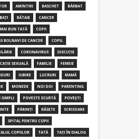
TOR
AMINTIRI
BASCHET
BĂRBAT
BAȚI
BĂTAIE
CANCER
 MAI BUN TATĂ
COPII
II BOLNAVI DE CANCER
COPIL
ILĂRIE
CORONAVIRUS
DISCUȚIE
CAȚIE SEXUALĂ
FAMILIE
FEMEIE
DURI
IUBIRE
LUCRURI
MAMĂ
RK
MONEDE
NOI DOI
PARENTING
I SIMPLI
POVESTE SCURTĂ
POVEȘTI
INTE
PĂRINȚI
RÂSETE
SCRISOARE
SPITAL PENTRU COPII
TALUL COPIILOR
TATĂ
TAȚI ÎN DIALOG