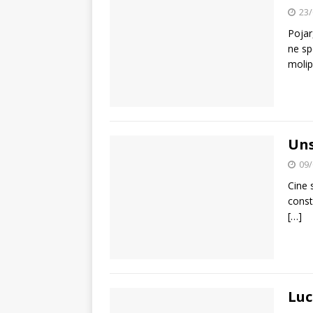
23/
Pojar,
ne sp
molip
Uns
09/
Cine 
const
[…]
Luc