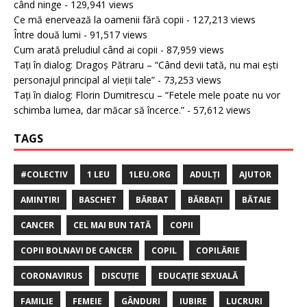
când ninge
- 129,941 views
Ce mă enervează la oamenii fără copii
- 127,213 views
Între două lumi
- 91,517 views
Cum arată preludiul când ai copii
- 87,959 views
Tați în dialog: Dragoș Pătraru – “Când devii tată, nu mai ești
personajul principal al vieții tale”
- 73,253 views
Tați în dialog: Florin Dumitrescu – “Fetele mele poate nu vor
schimba lumea, dar măcar să încerce.”
- 57,612 views
TAGS
#COLECTIV
1 LEU
1LEU.ORG
ADULȚI
AJUTOR
AMINTIRI
BASCHET
BĂRBAT
BĂRBAȚI
BĂTAIE
CANCER
CEL MAI BUN TATĂ
COPII
COPII BOLNAVI DE CANCER
COPIL
COPILĂRIE
CORONAVIRUS
DISCUȚIE
EDUCAȚIE SEXUALĂ
FAMILIE
FEMEIE
GÂNDURI
IUBIRE
LUCRURI