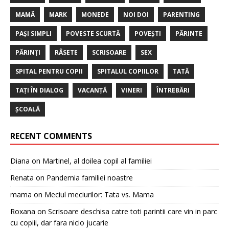
MAMĂ
MARK
MONEDE
NOI DOI
PARENTING
PAȘI SIMPLI
POVESTE SCURTĂ
POVEȘTI
PĂRINTE
PĂRINȚI
RÂSETE
SCRISOARE
SEX
SPITAL PENTRU COPII
SPITALUL COPIILOR
TATĂ
TAȚI ÎN DIALOG
VACANȚĂ
VINERI
ÎNTREBĂRI
ȘCOALĂ
RECENT COMMENTS
Diana
on
Martinel, al doilea copil al familiei
Renata
on
Pandemia familiei noastre
mama
on
Meciul meciurilor: Tata vs. Mama
Roxana
on
Scrisoare deschisa catre toti parintii care vin in parc
cu copiii, dar fara nicio jucarie