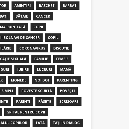
TOR
AMINTIRI
BASCHET
BĂRBAT
BAȚI
BĂTAIE
CANCER
 MAI BUN TATĂ
COPII
II BOLNAVI DE CANCER
COPIL
ILĂRIE
CORONAVIRUS
DISCUȚIE
CAȚIE SEXUALĂ
FAMILIE
FEMEIE
DURI
IUBIRE
LUCRURI
MAMĂ
RK
MONEDE
NOI DOI
PARENTING
I SIMPLI
POVESTE SCURTĂ
POVEȘTI
INTE
PĂRINȚI
RÂSETE
SCRISOARE
SPITAL PENTRU COPII
TALUL COPIILOR
TATĂ
TAȚI ÎN DIALOG