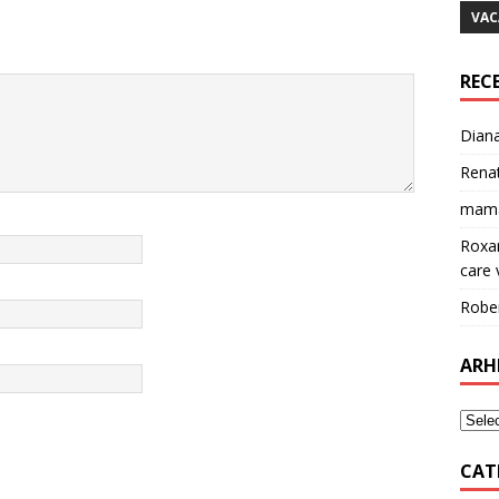
VAC
REC
Dian
Rena
mam
Roxa
care v
Robe
ARH
CAT