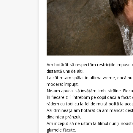
Am hotărât să respectăm restricțiile impuse d
distanță unii de alții.
La cât m-am spălat în ultima vreme, dacă nu m
moderat împuțit.
Ne-am apucat să învățăm limbi străine. Fiecare 
În fiecare zi îl întrebăm pe copil dacă a făcut
râdem cu toții cu la fel de multă poftă la ace
Azi dimineață am hotărât câ am mâncat dest
dinaintea prânzului.
Am început să ne uităm la filmul nunții noastr
glumele făcute.