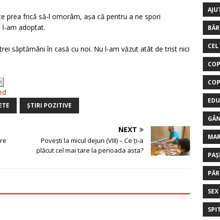
AJU
e prea frică să-l omorâm, așa că pentru a ne spori
t l-am adoptat.
BĂR
CEL
 trei săptămâni în casă cu noi. Nu l-am văzut atât de trist nici
COP
COP
nd
EDU
ETE
ȘTIRI POZITIVE
GÂN
NEXT
MA
are
Povești la micul dejun (VIII) – Ce ți-a
plăcut cel mai tare la perioada asta?
PAȘ
PĂR
SEX
SPI