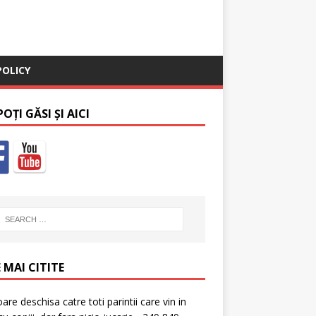
POLICY
OȚI GĂSI ȘI AICI
 MAI CITITE
oare deschisa catre toti parintii care vin in