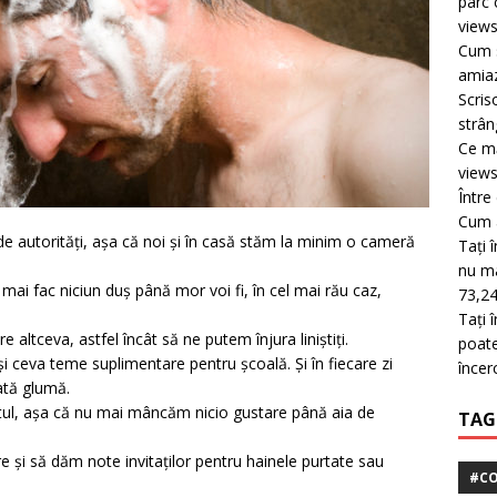
parc 
view
Cum s
amiaz
Scris
strân
Ce mă
view
Între
Cum a
e autorități, așa că noi și în casă stăm la minim o cameră
Tați 
nu mai
ai fac niciun duș până mor voi fi, în cel mai rău caz,
73,24
Tați 
altceva, astfel încât să ne putem înjura liniștiți.
poate
 și ceva teme suplimentare pentru școală. Și în fiecare zi
încer
ată glumă.
ul, așa că nu mai mâncăm nicio gustare până aia de
TAG
e și să dăm note invitaților pentru hainele purtate sau
#CO