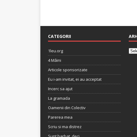
CATEGORII
ARH
1leu.org
4 Mâini
Articole sponsorizate
Eu i-am invitat, ei au acceptat
Incerc sa ajut
La gramada
Oamenii din Colectiv
Parerea mea
Scriu si ma distrez
Sunt barbat, deci…