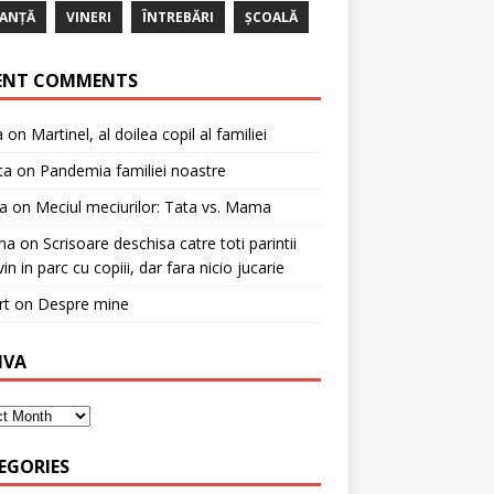
ANȚĂ
VINERI
ÎNTREBĂRI
ȘCOALĂ
ENT COMMENTS
a
on
Martinel, al doilea copil al familiei
ta
on
Pandemia familiei noastre
a
on
Meciul meciurilor: Tata vs. Mama
na
on
Scrisoare deschisa catre toti parintii
in in parc cu copiii, dar fara nicio jucarie
rt
on
Despre mine
IVA
EGORIES