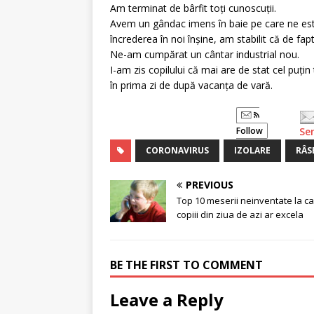
Am terminat de bârfit toți cunoscuții.
Avem un gândac imens în baie pe care ne est
încrederea în noi înșine, am stabilit că de fap
Ne-am cumpărat un cântar industrial nou.
I-am zis copilului că mai are de stat cel puțin
în prima zi de după vacanța de vară.
Follow
Se
CORONAVIRUS
IZOLARE
RÂS
PREVIOUS
Top 10 meserii neinventate la c
copiii din ziua de azi ar excela
BE THE FIRST TO COMMENT
Leave a Reply