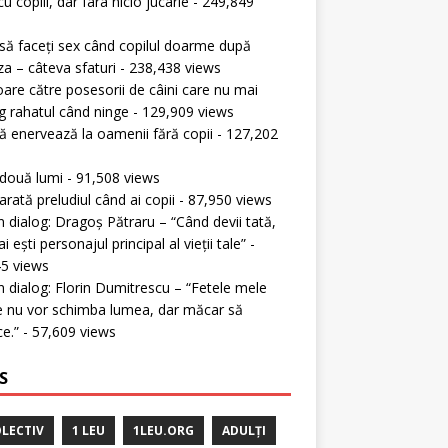
cu copiii, dar fara nicio jucarie
- 249,849
s
ă faceți sex când copilul doarme după
a – câteva sfaturi
- 238,438 views
oare către posesorii de câini care nu mai
g rahatul când ninge
- 129,909 views
 enervează la oamenii fără copii
- 127,202
s
 două lumi
- 91,508 views
rată preludiul când ai copii
- 87,950 views
în dialog: Dragoș Pătraru – “Când devii tată,
 ești personajul principal al vieții tale”
-
5 views
în dialog: Florin Dumitrescu – “Fetele mele
 nu vor schimba lumea, dar măcar să
ce.”
- 57,609 views
S
LECTIV
1 LEU
1LEU.ORG
ADULȚI