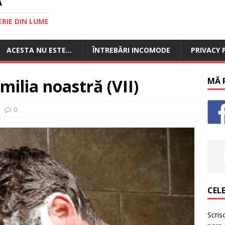
RIE DIN LUME
ACESTA NU ESTE…
ÎNTREBĂRI INCOMODE
PRIVACY 
amilia noastră (VII)
MĂ P
0
CELE
Scris