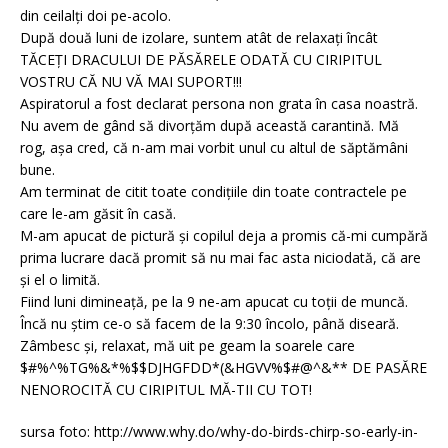
din ceilalți doi pe-acolo.
După două luni de izolare, suntem atât de relaxați încât
TĂCEȚI DRACULUI DE PĂSĂRELE ODATĂ CU CIRIPITUL
VOSTRU CĂ NU VĂ MAI SUPORT!!!
Aspiratorul a fost declarat persona non grata în casa noastră.
Nu avem de gând să divorțăm după această carantină. Mă
rog, așa cred, că n-am mai vorbit unul cu altul de săptămâni
bune.
Am terminat de citit toate condițiile din toate contractele pe
care le-am găsit în casă.
M-am apucat de pictură și copilul deja a promis că-mi cumpără
prima lucrare dacă promit să nu mai fac asta niciodată, că are
și el o limită.
Fiind luni dimineață, pe la 9 ne-am apucat cu toții de muncă.
Încă nu știm ce-o să facem de la 9:30 încolo, până diseară.
Zâmbesc și, relaxat, mă uit pe geam la soarele care
$#%^%TG%&*%$$DJHGFDD*(&HGVV%$#@^&** DE PASĂRE
NENOROCITĂ CU CIRIPITUL MĂ-TII CU TOT!
sursa foto: http://www.why.do/why-do-birds-chirp-so-early-in-