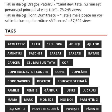
Tați în dialog: Dragoș Pătraru – “Când devii tată, nu mai ești
personajul principal al vieții tale”
- 73,245 views
Tați în dialog: Florin Dumitrescu – “Fetele mele poate nu vor
schimba lumea, dar măcar să încerce.”
- 57,609 views
TAGS
#COLECTIV
1 LEU
1LEU.ORG
ADULȚI
AJUTOR
AMINTIRI
BASCHET
BĂRBAT
BĂRBAȚI
BĂTAIE
CANCER
CEL MAI BUN TATĂ
COPII
COPII BOLNAVI DE CANCER
COPIL
COPILĂRIE
CORONAVIRUS
DISCUȚIE
EDUCAȚIE SEXUALĂ
FAMILIE
FEMEIE
GÂNDURI
IUBIRE
LUCRURI
MAMĂ
MARK
MONEDE
NOI DOI
PARENTING
PAȘI SIMPLI
POVESTE SCURTĂ
POVEȘTI
PĂRINTE