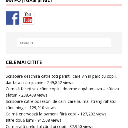
MĂ POȚI GĂSI ȘI AICI
CELE MAI CITITE
Scrisoare deschisa catre toti parintii care vin in parc cu copiii,
dar fara nicio jucarie
- 249,852 views
Cum să faceți sex când copilul doarme după amiaza – câteva
sfaturi
- 238,438 views
Scrisoare către posesorii de câini care nu mai strâng rahatul
când ninge
- 129,910 views
Ce mă enervează la oamenii fără copii
- 127,202 views
Între două lumi
- 91,508 views
Cum arată preludiul când ai copii
- 87,950 views