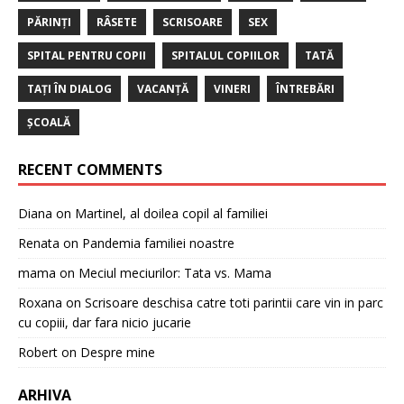
PĂRINȚI
RÂSETE
SCRISOARE
SEX
SPITAL PENTRU COPII
SPITALUL COPIILOR
TATĂ
TAȚI ÎN DIALOG
VACANȚĂ
VINERI
ÎNTREBĂRI
ȘCOALĂ
RECENT COMMENTS
Diana
on
Martinel, al doilea copil al familiei
Renata
on
Pandemia familiei noastre
mama
on
Meciul meciurilor: Tata vs. Mama
Roxana
on
Scrisoare deschisa catre toti parintii care vin in parc
cu copiii, dar fara nicio jucarie
Robert
on
Despre mine
ARHIVA