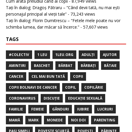
Cum arată preludiul când ai copii
- 87,949 views
Tați în dialog: Dragoș Pătraru – “Când devii tată, nu mai ești
personajul principal al vieții tale”
- 73,243 views
Tați în dialog: Florin Dumitrescu – “Fetele mele poate nu vor
schimba lumea, dar măcar să încerce.”
- 57,607 views
TAGS
#COLECTIV
1 LEU
1LEU.ORG
ADULȚI
AJUTOR
AMINTIRI
BASCHET
BĂRBAT
BĂRBAȚI
BĂTAIE
CANCER
CEL MAI BUN TATĂ
COPII
COPII BOLNAVI DE CANCER
COPIL
COPILĂRIE
CORONAVIRUS
DISCUȚIE
EDUCAȚIE SEXUALĂ
FAMILIE
FEMEIE
GÂNDURI
IUBIRE
LUCRURI
MAMĂ
MARK
MONEDE
NOI DOI
PARENTING
PAȘI SIMPLI
POVESTE SCURTĂ
POVEȘTI
PĂRINTE