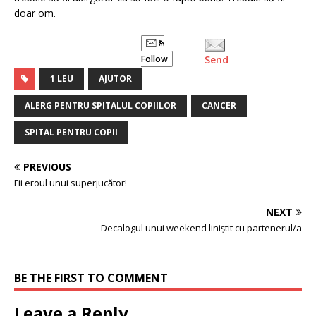
doar om.
Follow
Send
1 LEU
AJUTOR
ALERG PENTRU SPITALUL COPIILOR
CANCER
SPITAL PENTRU COPII
PREVIOUS
Fii eroul unui superjucător!
NEXT
Decalogul unui weekend liniștit cu partenerul/a
BE THE FIRST TO COMMENT
Leave a Reply