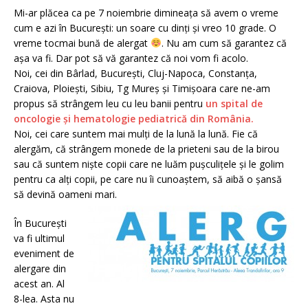
Mi-ar plăcea ca pe 7 noiembrie dimineața să avem o vreme
cum e azi în București: un soare cu dinți și vreo 10 grade. O
vreme tocmai bună de alergat
. Nu am cum să garantez că
așa va fi. Dar pot să vă garantez că noi vom fi acolo.
Noi, cei din Bârlad, București, Cluj-Napoca, Constanța,
Craiova, Ploiești, Sibiu, Tg Mureș și Timișoara care ne-am
propus să strângem leu cu leu banii pentru
un spital de
oncologie și hematologie pediatrică din România.
Noi, cei care suntem mai mulți de la lună la lună. Fie că
alergăm, că strângem monede de la prieteni sau de la birou
sau că suntem niște copii care ne luăm pușculițele și le golim
pentru ca alți copii, pe care nu îi cunoaștem, să aibă o șansă
să devină oameni mari.
În București
va fi ultimul
eveniment de
alergare din
acest an. Al
8-lea. Asta nu