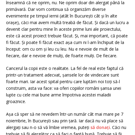
înseamnă că ne oprim, nu. Ne oprim doar din alergat până la
primăvară. Dar vom continua să organizăm diverse
evenimente pe timpul iernii (atât în București cât și în alte
orașe), căci mai avem multă treabă de făcut. Și dacă un lucru a
devenit clar pentru mine în aceste prime luni ale proiectului,
este că acest proiect trebuie făcut. Și, mai important, că poate
fi făcut. Și poate fi făcut exact așa cum ni l-am închipuit de la
început: om cu om și leu cu leu. Nu e nevoie de mult de la
fiecare, dar e nevoie de mulți, de foarte mulți. De fiecare.
Cancerul la copii este o realitate. La fel de real este faptul că
printr-un tratament adecvat, șansele lor de vindecare sunt
foarte mari. Iar acest spital pentru care luptăm noi toți să-l
construim, asta va face: va oferi copiilor români șansa unei
lupte cu cele mai bune arme împotriva acestei maladii
groaznice.
Așa că sper să ne revedem într-un număr cât mai mare pe 7
noiembrie, în București sau prin țară. Iar dacă nu vă place să
alergați sau n-o să vă îmbie vremea, puteți
să donați
. Căci nu
trebuie să fii alergător ca să faci o faptă bună. Trebuie să fii