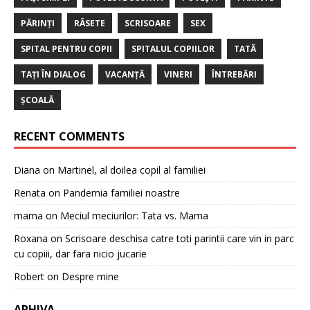
PĂRINȚI
RÂSETE
SCRISOARE
SEX
SPITAL PENTRU COPII
SPITALUL COPIILOR
TATĂ
TAȚI ÎN DIALOG
VACANȚĂ
VINERI
ÎNTREBĂRI
ȘCOALĂ
RECENT COMMENTS
Diana
on
Martinel, al doilea copil al familiei
Renata
on
Pandemia familiei noastre
mama
on
Meciul meciurilor: Tata vs. Mama
Roxana
on
Scrisoare deschisa catre toti parintii care vin in parc
cu copiii, dar fara nicio jucarie
Robert
on
Despre mine
ARHIVA