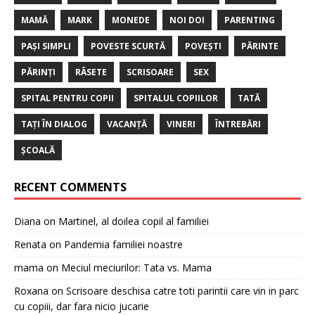
MAMĂ
MARK
MONEDE
NOI DOI
PARENTING
PAȘI SIMPLI
POVESTE SCURTĂ
POVEȘTI
PĂRINTE
PĂRINȚI
RÂSETE
SCRISOARE
SEX
SPITAL PENTRU COPII
SPITALUL COPIILOR
TATĂ
TAȚI ÎN DIALOG
VACANȚĂ
VINERI
ÎNTREBĂRI
ȘCOALĂ
RECENT COMMENTS
Diana
on
Martinel, al doilea copil al familiei
Renata
on
Pandemia familiei noastre
mama
on
Meciul meciurilor: Tata vs. Mama
Roxana
on
Scrisoare deschisa catre toti parintii care vin in parc
cu copiii, dar fara nicio jucarie