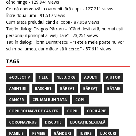
când ninge
- 129,941 views
Ce mă enervează la oamenii fără copii
- 127,211 views
Între două lumi
- 91,517 views
Cum arată preludiul când ai copii
- 87,958 views
Tați în dialog: Dragoș Pătraru – “Când devii tată, nu mai ești
personajul principal al vieții tale”
- 73,251 views
Tați în dialog: Florin Dumitrescu – “Fetele mele poate nu vor
schimba lumea, dar măcar să încerce.”
- 57,611 views
TAGS
#COLECTIV
1 LEU
1LEU.ORG
ADULȚI
AJUTOR
AMINTIRI
BASCHET
BĂRBAT
BĂRBAȚI
BĂTAIE
CANCER
CEL MAI BUN TATĂ
COPII
COPII BOLNAVI DE CANCER
COPIL
COPILĂRIE
CORONAVIRUS
DISCUȚIE
EDUCAȚIE SEXUALĂ
FAMILIE
FEMEIE
GÂNDURI
IUBIRE
LUCRURI