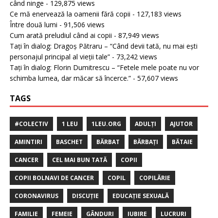
când ninge
- 129,875 views
Ce mă enervează la oamenii fără copii
- 127,183 views
Între două lumi
- 91,506 views
Cum arată preludiul când ai copii
- 87,949 views
Tați în dialog: Dragoș Pătraru – “Când devii tată, nu mai ești
personajul principal al vieții tale”
- 73,242 views
Tați în dialog: Florin Dumitrescu – “Fetele mele poate nu vor
schimba lumea, dar măcar să încerce.”
- 57,607 views
TAGS
#COLECTIV
1 LEU
1LEU.ORG
ADULȚI
AJUTOR
AMINTIRI
BASCHET
BĂRBAT
BĂRBAȚI
BĂTAIE
CANCER
CEL MAI BUN TATĂ
COPII
COPII BOLNAVI DE CANCER
COPIL
COPILĂRIE
CORONAVIRUS
DISCUȚIE
EDUCAȚIE SEXUALĂ
FAMILIE
FEMEIE
GÂNDURI
IUBIRE
LUCRURI