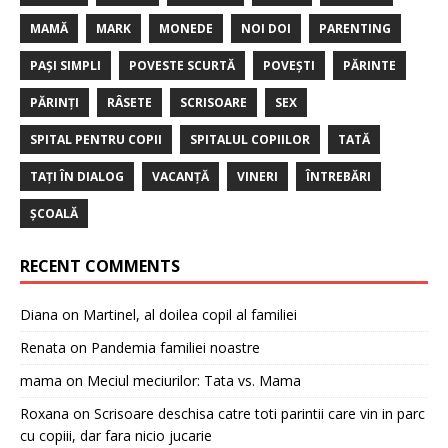
MAMĂ
MARK
MONEDE
NOI DOI
PARENTING
PAȘI SIMPLI
POVESTE SCURTĂ
POVEȘTI
PĂRINTE
PĂRINȚI
RÂSETE
SCRISOARE
SEX
SPITAL PENTRU COPII
SPITALUL COPIILOR
TATĂ
TAȚI ÎN DIALOG
VACANȚĂ
VINERI
ÎNTREBĂRI
ȘCOALĂ
RECENT COMMENTS
Diana
on
Martinel, al doilea copil al familiei
Renata
on
Pandemia familiei noastre
mama
on
Meciul meciurilor: Tata vs. Mama
Roxana
on
Scrisoare deschisa catre toti parintii care vin in parc
cu copiii, dar fara nicio jucarie